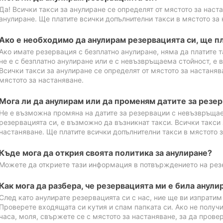
Да! Всички такси за анулиране се определят от мястото за наст
анулиране. Ще платите всички допълнителни такси в мястото за 
Ако е необходимо да анулирам резервацията си, ще пл
Ако имате резервация с безплатно анулиране, няма да платите т
не е с безплатно анулиране или е с невъзвръщаема стойност, е 
Всички такси за анулиране се определят от мястото за настаняв
мястото за настаняване.
Мога ли да анулирам или да променям датите за резе
Не е възможна промяна на датите за резервации с невъзвръщае
резервацията си, е възможно да възникнат такси. Всички такси 
настаняване. Ще платите всички допълнителни такси в мястото з
Къде мога да открия своята политика за анулиране?
Можете да откриете тази информация в потвърждението на рез
Как мога да разбера, че резервацията ми е била анули
След като анулирате резервацията си с нас, ние ще ви изпрати
Проверете входящата си кутия и спам папката си. Ако не получ
часа, моля, свържете се с мястото за настаняване, за да прове