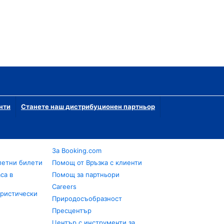
нти
Станете наш дистрибуционен партньор
За Booking.com
летни билети
Помощ от Връзка с клиенти
са в
Помощ за партньори
Careers
уристически
Природосъобразност
Пресцентър
Център с инструменти за