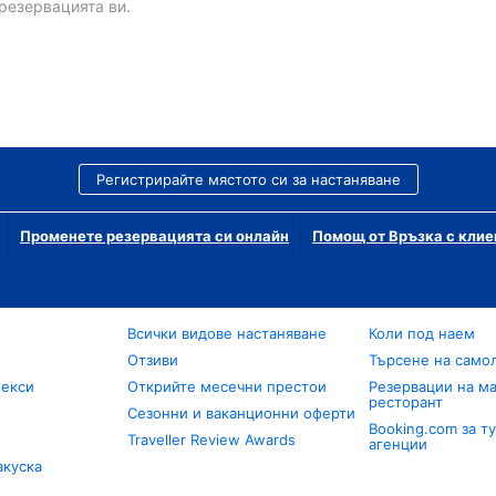
резервацията ви.
Регистрирайте мястото си за настаняване
Променете резервацията си онлайн
Помощ от Връзка с клие
Всички видове настаняване
Коли под наем
Отзиви
Търсене на само
лекси
Открийте месечни престои
Резервации на ма
ресторант
Сезонни и ваканционни оферти
Booking.com за т
Traveller Review Awards
агенции
акуска