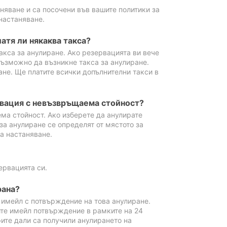
аняване и са посочени във вашите политики за
настаняване.
атя ли някаква такса?
акса за анулиране. Ако резервацията ви вече
възможно да възникне такса за анулиране.
ане. Ще платите всички допълнителни такси в
рвация с невъзвръщаема стойност?
ма стойност. Ако изберете да анулирате
за анулиране се определят от мястото за
а настаняване.
ервацията си.
рана?
м имейл с потвърждение на това анулиране.
ите имейл потвърждение в рамките на 24
рите дали са получили анулирането на