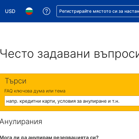
USD
Помощ с резервацията ви
Регистрирайте мястото си за наста
Избор на валута. Избрана валута - Американски дол
Избор на език. Избран език - Български
Често задавани въпрос
Търси
FAQ ключова дума или тема
Анулирания
Мога ли да анулирам резервацията си?