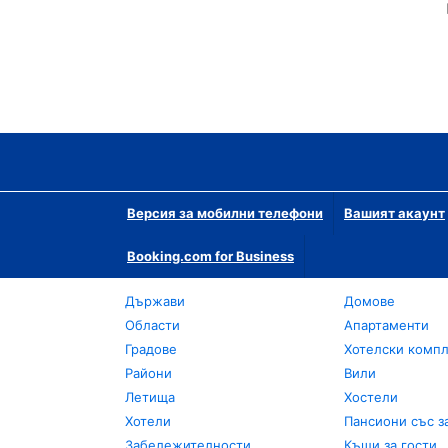
Версия за мобилни телефони
Вашият акаунт
Booking.com for Business
Държави
Домове
Области
Апартаменти
Градове
Хотелски комп
Райони
Вили
Летища
Хостели
Хотели
Пансиони със з
Забележителности
Къщи за гости