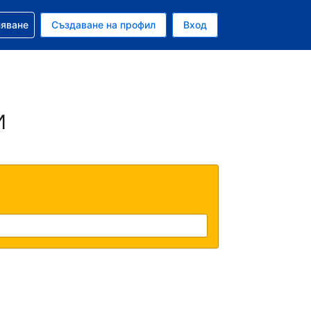
няване
Създаване на профил
Вход
ар
и