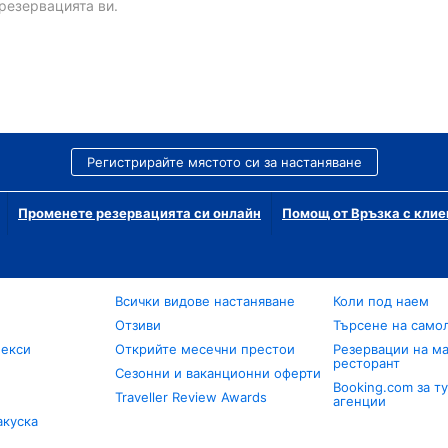
резервацията ви.
Регистрирайте мястото си за настаняване
Променете резервацията си онлайн
Помощ от Връзка с клие
Всички видове настаняване
Коли под наем
Отзиви
Търсене на само
лекси
Открийте месечни престои
Резервации на ма
ресторант
Сезонни и ваканционни оферти
Booking.com за т
Traveller Review Awards
агенции
акуска