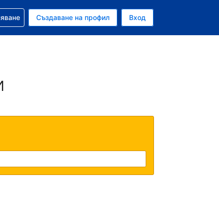
няване
Създаване на профил
Вход
ар
и