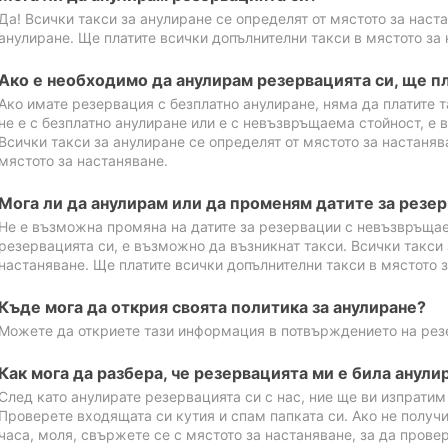
Да! Всички такси за анулиране се определят от мястото за наст
анулиране. Ще платите всички допълнителни такси в мястото за 
Ако е необходимо да анулирам резервацията си, ще пл
Ако имате резервация с безплатно анулиране, няма да платите т
не е с безплатно анулиране или е с невъзвръщаема стойност, е 
Всички такси за анулиране се определят от мястото за настаняв
мястото за настаняване.
Мога ли да анулирам или да променям датите за резе
Не е възможна промяна на датите за резервации с невъзвръщае
резервацията си, е възможно да възникнат такси. Всички такси 
настаняване. Ще платите всички допълнителни такси в мястото з
Къде мога да открия своята политика за анулиране?
Можете да откриете тази информация в потвърждението на рез
Как мога да разбера, че резервацията ми е била анули
След като анулирате резервацията си с нас, ние ще ви изпрати
Проверете входящата си кутия и спам папката си. Ако не получ
часа, моля, свържете се с мястото за настаняване, за да прове