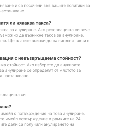
аняване и са посочени във вашите политики за
настаняване.
атя ли някаква такса?
акса за анулиране. Ако резервацията ви вече
възможно да възникне такса за анулиране.
ане. Ще платите всички допълнителни такси в
рвация с невъзвръщаема стойност?
ма стойност. Ако изберете да анулирате
за анулиране се определят от мястото за
а настаняване.
ервацията си.
рана?
м имейл с потвърждение на това анулиране.
ите имейл потвърждение в рамките на 24
рите дали са получили анулирането на