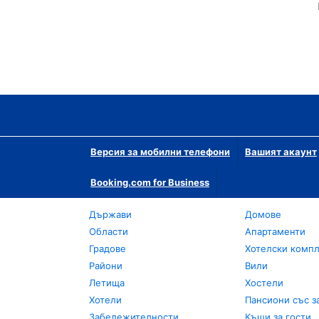
Версия за мобилни телефони
Вашият акаунт
Booking.com for Business
Държави
Домове
Области
Апартаменти
Градове
Хотелски комп
Райони
Вили
Летища
Хостели
Хотели
Пансиони със з
Забележителности
Къщи за гости