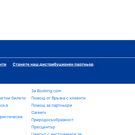
нти
Станете наш дистрибуционен партньор
За Booking.com
летни билети
Помощ от Връзка с клиенти
са в
Помощ за партньори
Careers
уристически
Природосъобразност
Пресцентър
Център с инструменти за