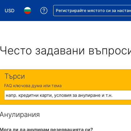
USD
Помощ с резервацията ви
Регистрирайте мястото си за наста
Избор на валута. Избрана валута - Американски дол
Избор на език. Избран език - Български
Често задавани въпрос
Търси
FAQ ключова дума или тема
Анулирания
Мога ли да анулирам резервацията си?