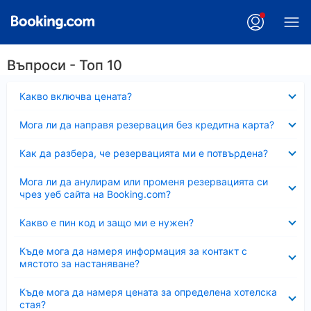
Въпроси - Топ 10
Свито
Какво включва цената?
Свито
Мога ли да направя резервация без кредитна карта?
Свито
Как да разбера, че резервацията ми е потвърдена?
Свито
Мога ли да анулирам или променя резервацията си
чрез уеб сайта на Booking.com?
Свито
Какво е пин код и защо ми е нужен?
Свито
Къде мога да намеря информация за контакт с
мястото за настаняване?
Свито
Къде мога да намеря цената за определена хотелска
стая?