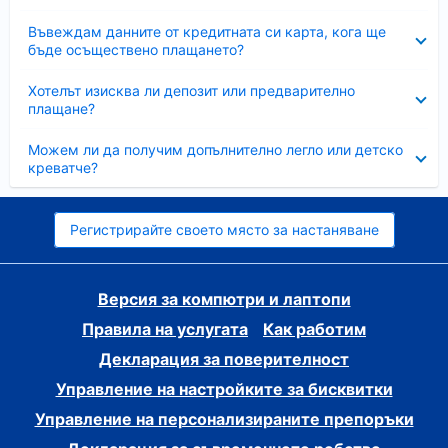
Свито
Въвеждам данните от кредитната си карта, кога ще
бъде осъществено плащането?
Свито
Хотелът изисква ли депозит или предварително
плащане?
Свито
Можем ли да получим допълнително легло или детско
креватче?
Регистрирайте своето място за настаняване
Версия за компютри и лаптопи
Правила на услугата
Как работим
Декларация за поверителност
Управление на настройките за бисквитки
Управление на персонализираните препоръки