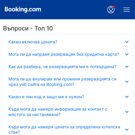
Въпроси - Топ 10
Свито
Какво включва цената?
Свито
Мога ли да направя резервация без кредитна карта?
Свито
Как да разбера, че резервацията ми е потвърдена?
Свито
Мога ли да анулирам или променя резервацията си
чрез уеб сайта на Booking.com?
Свито
Какво е пин код и защо ми е нужен?
Свито
Къде мога да намеря информация за контакт с
мястото за настаняване?
Свито
Къде мога да намеря цената за определена хотелска
стая?