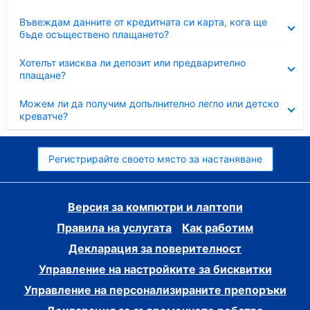
Свито
Въвеждам данните от кредитната си карта, кога ще
бъде осъществено плащането?
Свито
Хотелът изисква ли депозит или предварително
плащане?
Свито
Можем ли да получим допълнително легло или детско
креватче?
Регистрирайте своето място за настаняване
Версия за компютри и лаптопи
Правила на услугата
Как работим
Декларация за поверителност
Управление на настройките за бисквитки
Управление на персонализираните препоръки