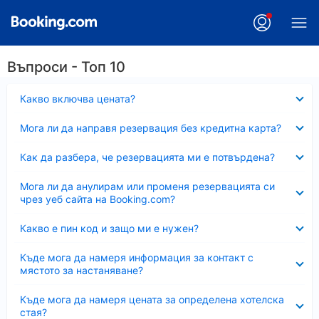
Въпроси - Топ 10
Свито
Какво включва цената?
Свито
Мога ли да направя резервация без кредитна карта?
Свито
Как да разбера, че резервацията ми е потвърдена?
Свито
Мога ли да анулирам или променя резервацията си
чрез уеб сайта на Booking.com?
Свито
Какво е пин код и защо ми е нужен?
Свито
Къде мога да намеря информация за контакт с
мястото за настаняване?
Свито
Къде мога да намеря цената за определена хотелска
стая?