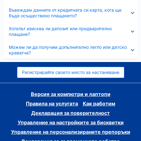
Свито
Въвеждам данните от кредитната си карта, кога ще
бъде осъществено плащането?
Свито
Хотелът изисква ли депозит или предварително
плащане?
Свито
Можем ли да получим допълнително легло или детско
креватче?
Регистрирайте своето място за настаняване
Версия за компютри и лаптопи
Правила на услугата
Как работим
Декларация за поверителност
Управление на настройките за бисквитки
Управление на персонализираните препоръки