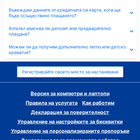
Свито
Въвеждам данните от кредитната си карта, кога ще
бъде осъществено плащането?
Свито
Хотелът изисква ли депозит или предварително
плащане?
Свито
Можем ли да получим допълнително легло или детско
креватче?
Регистрирайте своето място за настаняване
Версия за компютри и лаптопи
Правила на услугата
Как работим
Декларация за поверителност
Управление на настройките за бисквитки
Управление на персонализираните препоръки