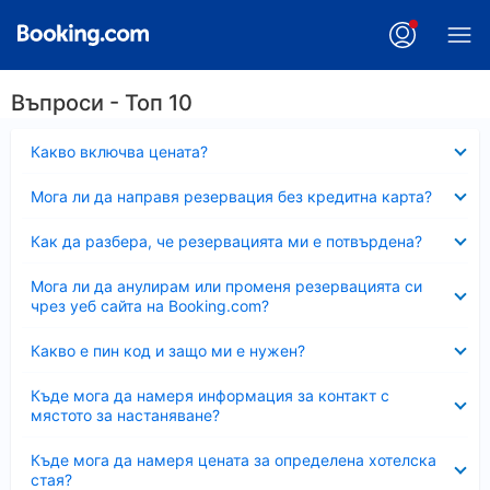
Въпроси - Топ 10
Свито
Какво включва цената?
Свито
Мога ли да направя резервация без кредитна карта?
Свито
Как да разбера, че резервацията ми е потвърдена?
Свито
Мога ли да анулирам или променя резервацията си
чрез уеб сайта на Booking.com?
Свито
Какво е пин код и защо ми е нужен?
Свито
Къде мога да намеря информация за контакт с
мястото за настаняване?
Свито
Къде мога да намеря цената за определена хотелска
стая?