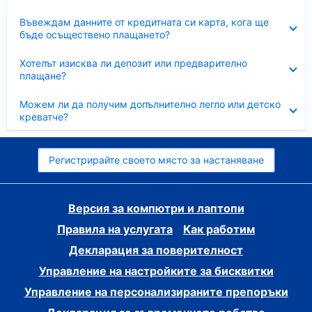
Свито
Въвеждам данните от кредитната си карта, кога ще
бъде осъществено плащането?
Свито
Хотелът изисква ли депозит или предварително
плащане?
Свито
Можем ли да получим допълнително легло или детско
креватче?
Регистрирайте своето място за настаняване
Версия за компютри и лаптопи
Правила на услугата
Как работим
Декларация за поверителност
Управление на настройките за бисквитки
Управление на персонализираните препоръки