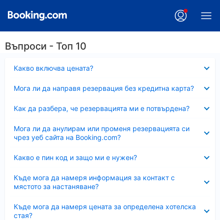
Въпроси - Топ 10
Свито
Какво включва цената?
Свито
Мога ли да направя резервация без кредитна карта?
Свито
Как да разбера, че резервацията ми е потвърдена?
Свито
Мога ли да анулирам или променя резервацията си
чрез уеб сайта на Booking.com?
Свито
Какво е пин код и защо ми е нужен?
Свито
Къде мога да намеря информация за контакт с
мястото за настаняване?
Свито
Къде мога да намеря цената за определена хотелска
стая?