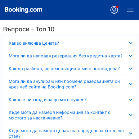
Въпроси - Топ 10
Свито
Какво включва цената?
Свито
Мога ли да направя резервация без кредитна карта?
Свито
Как да разбера, че резервацията ми е потвърдена?
Свито
Мога ли да анулирам или променя резервацията си
чрез уеб сайта на Booking.com?
Свито
Какво е пин код и защо ми е нужен?
Свито
Къде мога да намеря информация за контакт с
мястото за настаняване?
Свито
Къде мога да намеря цената за определена хотелска
стая?