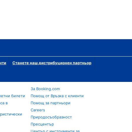
нти
Станете наш дистрибуционен партньор
За Booking.com
летни билети
Помощ от Връзка с клиенти
са в
Помощ за партньори
Careers
уристически
Природосъобразност
Пресцентър
Център с инструменти за