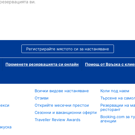
резервацията ви.
Регистрирайте мястото си за настаняване
Променете резервацията си онлайн
Помощ от Връзка с клие
Всички видове настаняване
Коли под наем
Отзиви
Търсене на само
лекси
Открийте месечни престои
Резервации на ма
ресторант
Сезонни и ваканционни оферти
Booking.com за т
Traveller Review Awards
агенции
акуска