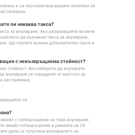
аняване и са посочени във вашите политики за
настаняване.
атя ли някаква такса?
акса за анулиране. Ако резервацията ви вече
възможно да възникне такса за анулиране.
ане. Ще платите всички допълнителни такси в
рвация с невъзвръщаема стойност?
ма стойност. Ако изберете да анулирате
за анулиране се определят от мястото за
а настаняване.
ервацията си.
рана?
м имейл с потвърждение на това анулиране.
ите имейл потвърждение в рамките на 24
рите дали са получили анулирането на