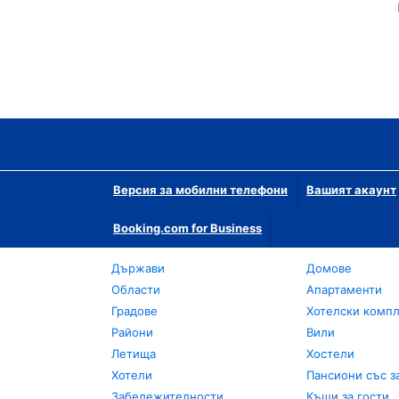
Версия за мобилни телефони
Вашият акаунт
Booking.com for Business
Държави
Домове
Области
Апартаменти
Градове
Хотелски комп
Райони
Вили
Летища
Хостели
Хотели
Пансиони със з
Забележителности
Къщи за гости