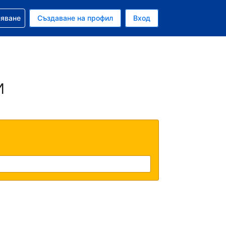
няване
Създаване на профил
Вход
и