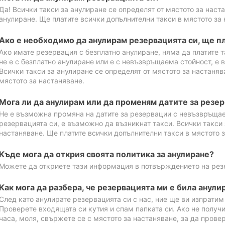
Да! Всички такси за анулиране се определят от мястото за наст
анулиране. Ще платите всички допълнителни такси в мястото за 
Ако е необходимо да анулирам резервацията си, ще пл
Ако имате резервация с безплатно анулиране, няма да платите т
не е с безплатно анулиране или е с невъзвръщаема стойност, е 
Всички такси за анулиране се определят от мястото за настаняв
мястото за настаняване.
Мога ли да анулирам или да променям датите за резе
Не е възможна промяна на датите за резервации с невъзвръщае
резервацията си, е възможно да възникнат такси. Всички такси 
настаняване. Ще платите всички допълнителни такси в мястото з
Къде мога да открия своята политика за анулиране?
Можете да откриете тази информация в потвърждението на рез
Как мога да разбера, че резервацията ми е била анули
След като анулирате резервацията си с нас, ние ще ви изпрати
Проверете входящата си кутия и спам папката си. Ако не получ
часа, моля, свържете се с мястото за настаняване, за да прове