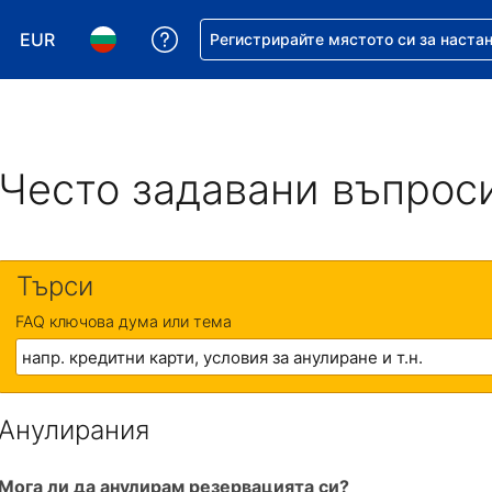
EUR
Помощ с резервацията ви
Регистрирайте мястото си за наста
Избор на валута. Избрана валута - Евро
Избор на език. Избран език - Български
Често задавани въпрос
Търси
FAQ ключова дума или тема
Анулирания
Мога ли да анулирам резервацията си?