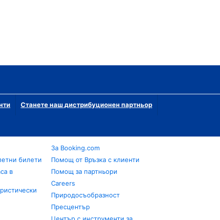
нти
Станете наш дистрибуционен партньор
За Booking.com
летни билети
Помощ от Връзка с клиенти
са в
Помощ за партньори
Careers
уристически
Природосъобразност
Пресцентър
Център с инструменти за