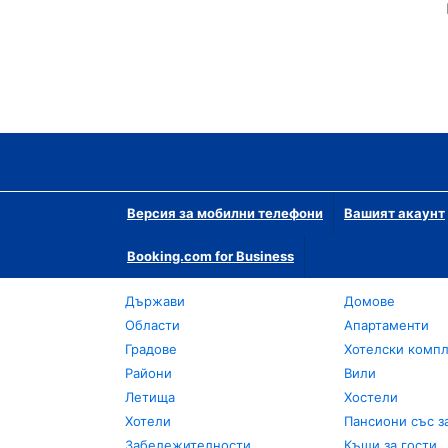
Версия за мобилни телефони
Вашият акаунт
Booking.com for Business
Държави
Домове
Области
Апартаменти
Градове
Хотелски комп
Райони
Вили
Летища
Хостели
Хотели
Пансиони със з
Забележителности
Къщи за гости