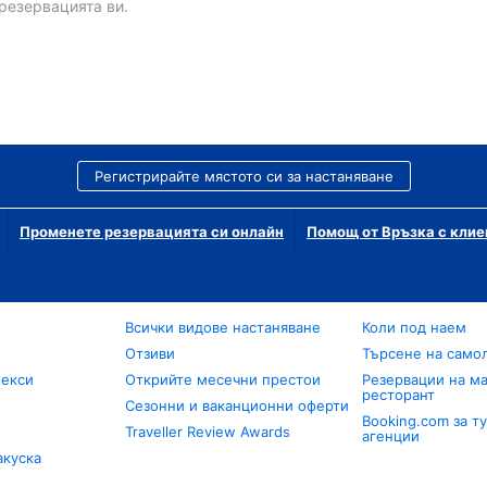
резервацията ви.
Регистрирайте мястото си за настаняване
Променете резервацията си онлайн
Помощ от Връзка с клие
Всички видове настаняване
Коли под наем
Отзиви
Търсене на само
лекси
Открийте месечни престои
Резервации на ма
ресторант
Сезонни и ваканционни оферти
Booking.com за т
Traveller Review Awards
агенции
акуска