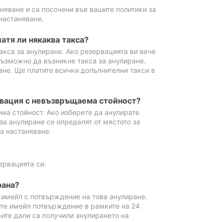
аняване и са посочени във вашите политики за
настаняване.
атя ли някаква такса?
акса за анулиране. Ако резервацията ви вече
възможно да възникне такса за анулиране.
ане. Ще платите всички допълнителни такси в
рвация с невъзвръщаема стойност?
ма стойност. Ако изберете да анулирате
за анулиране се определят от мястото за
а настаняване.
ервацията си.
рана?
м имейл с потвърждение на това анулиране.
ите имейл потвърждение в рамките на 24
рите дали са получили анулирането на