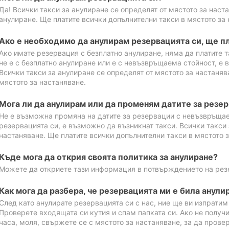
Да! Всички такси за анулиране се определят от мястото за наст
анулиране. Ще платите всички допълнителни такси в мястото за 
Ако е необходимо да анулирам резервацията си, ще пл
Ако имате резервация с безплатно анулиране, няма да платите т
не е с безплатно анулиране или е с невъзвръщаема стойност, е 
Всички такси за анулиране се определят от мястото за настаняв
мястото за настаняване.
Мога ли да анулирам или да променям датите за резе
Не е възможна промяна на датите за резервации с невъзвръщае
резервацията си, е възможно да възникнат такси. Всички такси 
настаняване. Ще платите всички допълнителни такси в мястото з
Къде мога да открия своята политика за анулиране?
Можете да откриете тази информация в потвърждението на рез
Как мога да разбера, че резервацията ми е била анули
След като анулирате резервацията си с нас, ние ще ви изпрати
Проверете входящата си кутия и спам папката си. Ако не получ
часа, моля, свържете се с мястото за настаняване, за да прове