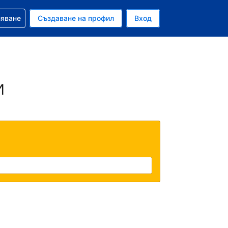
няване
Създаване на профил
Вход
ар
и