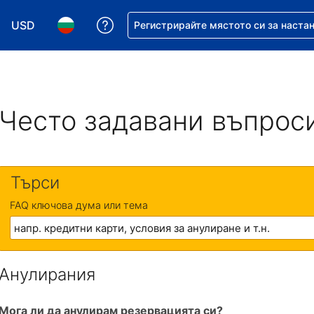
USD
Помощ с резервацията ви
Регистрирайте мястото си за наста
Избор на валута. Избрана валута - Американски дол
Избор на език. Избран език - Български
Често задавани въпрос
Търси
FAQ ключова дума или тема
Анулирания
Мога ли да анулирам резервацията си?