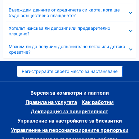
Свито
Въвеждам данните от кредитната си карта, кога ще
бъде осъществено плащането?
Свито
Хотелът изисква ли депозит или предварително
плащане?
Свито
Можем ли да получим допълнително легло или детско
креватче?
Регистрирайте своето място за настаняване
Версия за компютри и лаптопи
Правила на услугата
Как работим
Декларация за поверителност
Управление на настройките за бисквитки
Управление на персонализираните препоръки