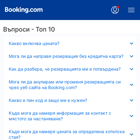
Въпроси - Топ 10
Свито
Какво включва цената?
Свито
Мога ли да направя резервация без кредитна карта?
Свито
Как да разбера, че резервацията ми е потвърдена?
Свито
Мога ли да анулирам или променя резервацията си
чрез уеб сайта на Booking.com?
Свито
Какво е пин код и защо ми е нужен?
Свито
Къде мога да намеря информация за контакт с
мястото за настаняване?
Свито
Къде мога да намеря цената за определена хотелска
стая?