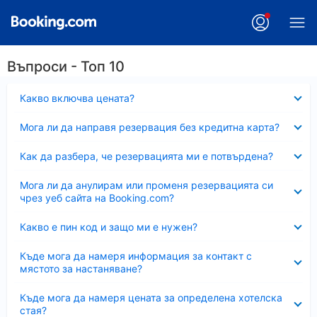
Въпроси - Топ 10
Свито
Какво включва цената?
Свито
Мога ли да направя резервация без кредитна карта?
Свито
Как да разбера, че резервацията ми е потвърдена?
Свито
Мога ли да анулирам или променя резервацията си
чрез уеб сайта на Booking.com?
Свито
Какво е пин код и защо ми е нужен?
Свито
Къде мога да намеря информация за контакт с
мястото за настаняване?
Свито
Къде мога да намеря цената за определена хотелска
стая?