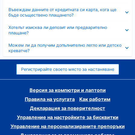
Свито
Въвеждам данните от кредитната си карта, кога ще
бъде осъществено плащането?
Свито
Хотелът изисква ли депозит или предварително
плащане?
Свито
Можем ли да получим допълнително легло или детско
креватче?
Регистрирайте своето място за настаняване
Версия за компютри и лаптопи
Правила на услугата
Как работим
Декларация за поверителност
Управление на настройките за бисквитки
Управление на персонализираните препоръки