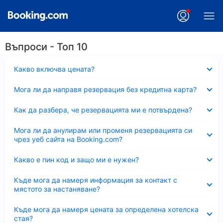
Въпроси - Топ 10
Свито
Какво включва цената?
Свито
Мога ли да направя резервация без кредитна карта?
Свито
Как да разбера, че резервацията ми е потвърдена?
Свито
Мога ли да анулирам или променя резервацията си
чрез уеб сайта на Booking.com?
Свито
Какво е пин код и защо ми е нужен?
Свито
Къде мога да намеря информация за контакт с
мястото за настаняване?
Свито
Къде мога да намеря цената за определена хотелска
стая?