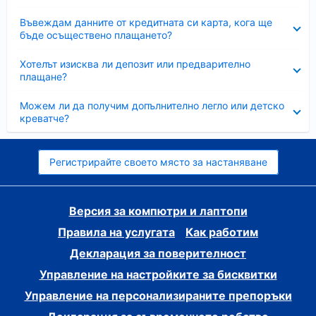
Свито
Въвеждам данните от кредитната си карта, кога ще
бъде осъществено плащането?
Свито
Хотелът изисква ли депозит или предварително
плащане?
Свито
Можем ли да получим допълнително легло или детско
креватче?
Регистрирайте своето място за настаняване
Версия за компютри и лаптопи
Правила на услугата
Как работим
Декларация за поверителност
Управление на настройките за бисквитки
Управление на персонализираните препоръки