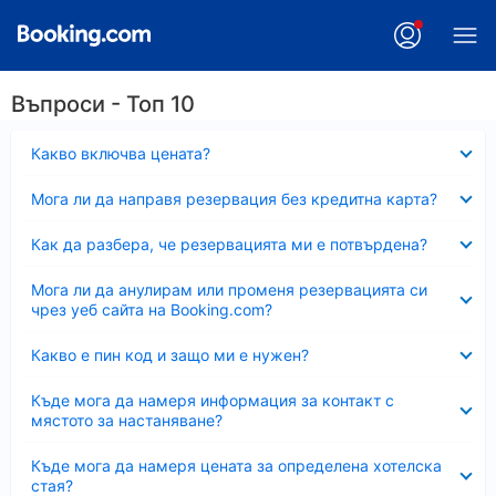
Въпроси - Топ 10
Свито
Какво включва цената?
Свито
Мога ли да направя резервация без кредитна карта?
Свито
Как да разбера, че резервацията ми е потвърдена?
Свито
Мога ли да анулирам или променя резервацията си
чрез уеб сайта на Booking.com?
Свито
Какво е пин код и защо ми е нужен?
Свито
Къде мога да намеря информация за контакт с
мястото за настаняване?
Свито
Къде мога да намеря цената за определена хотелска
стая?