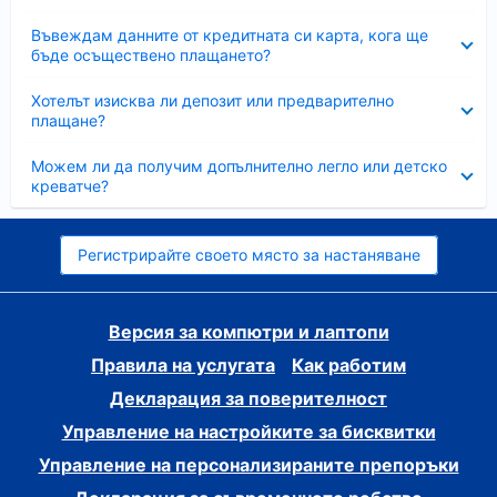
Свито
Въвеждам данните от кредитната си карта, кога ще
бъде осъществено плащането?
Свито
Хотелът изисква ли депозит или предварително
плащане?
Свито
Можем ли да получим допълнително легло или детско
креватче?
Регистрирайте своето място за настаняване
Версия за компютри и лаптопи
Правила на услугата
Как работим
Декларация за поверителност
Управление на настройките за бисквитки
Управление на персонализираните препоръки