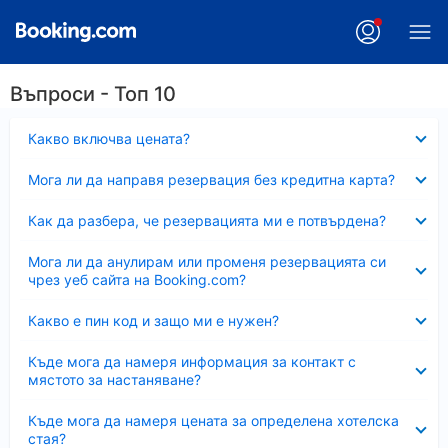
Въпроси - Топ 10
Свито
Какво включва цената?
Свито
Мога ли да направя резервация без кредитна карта?
Свито
Как да разбера, че резервацията ми е потвърдена?
Свито
Мога ли да анулирам или променя резервацията си
чрез уеб сайта на Booking.com?
Свито
Какво е пин код и защо ми е нужен?
Свито
Къде мога да намеря информация за контакт с
мястото за настаняване?
Свито
Къде мога да намеря цената за определена хотелска
стая?