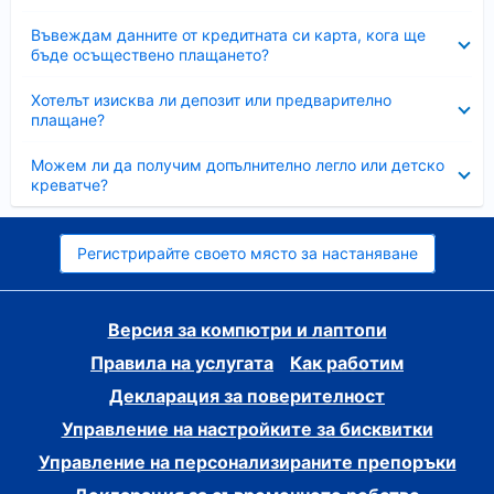
Свито
Въвеждам данните от кредитната си карта, кога ще
бъде осъществено плащането?
Свито
Хотелът изисква ли депозит или предварително
плащане?
Свито
Можем ли да получим допълнително легло или детско
креватче?
Регистрирайте своето място за настаняване
Версия за компютри и лаптопи
Правила на услугата
Как работим
Декларация за поверителност
Управление на настройките за бисквитки
Управление на персонализираните препоръки