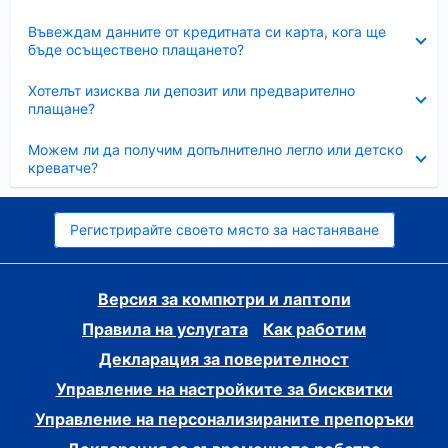
Свито
Въвеждам данните от кредитната си карта, кога ще
бъде осъществено плащането?
Свито
Хотелът изисква ли депозит или предварително
плащане?
Свито
Можем ли да получим допълнително легло или детско
креватче?
Регистрирайте своето място за настаняване
Версия за компютри и лаптопи
Правила на услугата
Как работим
Декларация за поверителност
Управление на настройките за бисквитки
Управление на персонализираните препоръки