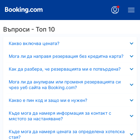
Въпроси - Топ 10
Свито
Какво включва цената?
Свито
Мога ли да направя резервация без кредитна карта?
Свито
Как да разбера, че резервацията ми е потвърдена?
Свито
Мога ли да анулирам или променя резервацията си
чрез уеб сайта на Booking.com?
Свито
Какво е пин код и защо ми е нужен?
Свито
Къде мога да намеря информация за контакт с
мястото за настаняване?
Свито
Къде мога да намеря цената за определена хотелска
стая?