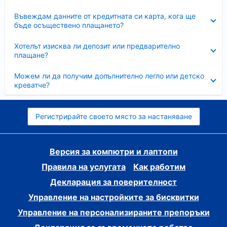
Свито
Въвеждам данните от кредитната си карта, кога ще
бъде осъществено плащането?
Свито
Хотелът изисква ли депозит или предварително
плащане?
Свито
Можем ли да получим допълнително легло или детско
креватче?
Регистрирайте своето място за настаняване
Версия за компютри и лаптопи
Правила на услугата
Как работим
Декларация за поверителност
Управление на настройките за бисквитки
Управление на персонализираните препоръки