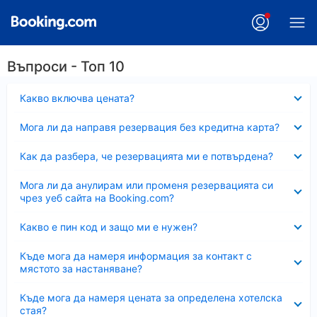
Въпроси - Топ 10
Свито
Какво включва цената?
Свито
Мога ли да направя резервация без кредитна карта?
Свито
Как да разбера, че резервацията ми е потвърдена?
Свито
Мога ли да анулирам или променя резервацията си
чрез уеб сайта на Booking.com?
Свито
Какво е пин код и защо ми е нужен?
Свито
Къде мога да намеря информация за контакт с
мястото за настаняване?
Свито
Къде мога да намеря цената за определена хотелска
стая?