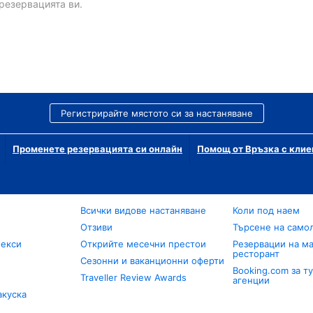
резервацията ви.
Регистрирайте мястото си за настаняване
Променете резервацията си онлайн
Помощ от Връзка с клие
Всички видове настаняване
Коли под наем
Отзиви
Търсене на само
лекси
Открийте месечни престои
Резервации на ма
ресторант
Сезонни и ваканционни оферти
Booking.com за т
Traveller Review Awards
агенции
акуска