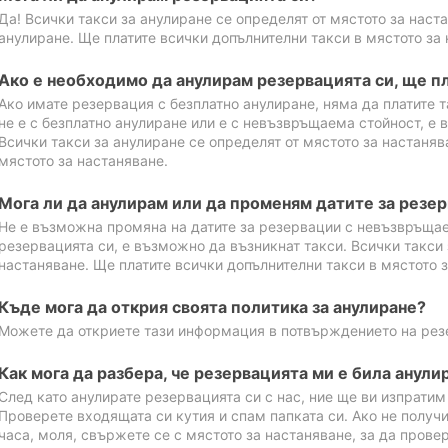
Да! Всички такси за анулиране се определят от мястото за наст
анулиране. Ще платите всички допълнителни такси в мястото за 
Ако е необходимо да анулирам резервацията си, ще пл
Ако имате резервация с безплатно анулиране, няма да платите т
не е с безплатно анулиране или е с невъзвръщаема стойност, е 
Всички такси за анулиране се определят от мястото за настаняв
мястото за настаняване.
Мога ли да анулирам или да променям датите за резе
Не е възможна промяна на датите за резервации с невъзвръщае
резервацията си, е възможно да възникнат такси. Всички такси 
настаняване. Ще платите всички допълнителни такси в мястото з
Къде мога да открия своята политика за анулиране?
Можете да откриете тази информация в потвърждението на рез
Как мога да разбера, че резервацията ми е била анули
След като анулирате резервацията си с нас, ние ще ви изпрати
Проверете входящата си кутия и спам папката си. Ако не получ
часа, моля, свържете се с мястото за настаняване, за да прове