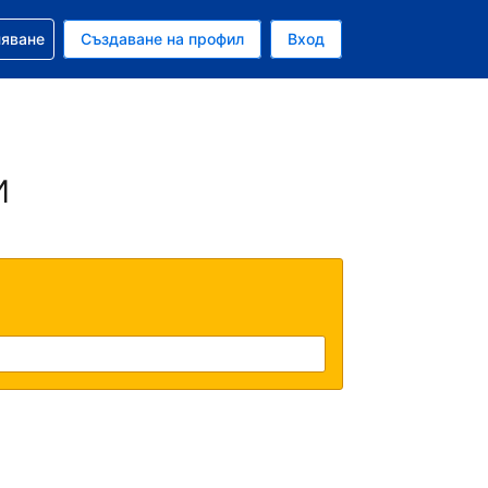
няване
Създаване на профил
Вход
и