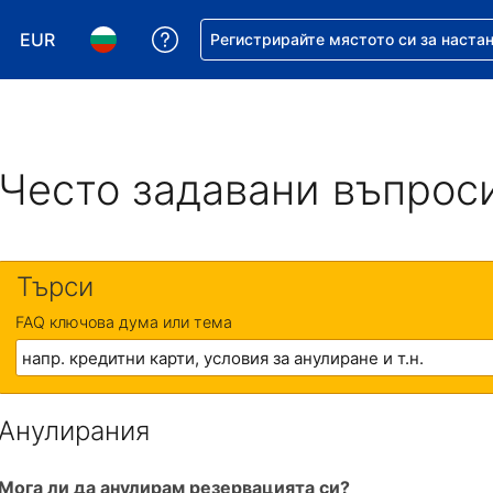
EUR
Помощ с резервацията ви
Регистрирайте мястото си за наста
Избор на валута. Избрана валута - Евро
Избор на език. Избран език - Български
Често задавани въпрос
Търси
FAQ ключова дума или тема
Анулирания
Мога ли да анулирам резервацията си?