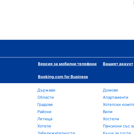
Версия за мобилни телефони
Вашият акаунт
Booking.com for Business
Държави
Домове
Области
Апартаменти
Градове
Хотелски комп
Райони
Вили
Летища
Хостели
Хотели
Пансиони със з
Забележителности
Къщи за гости