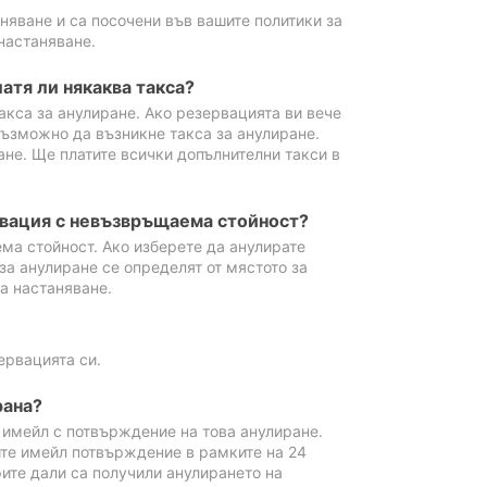
аняване и са посочени във вашите политики за
настаняване.
атя ли някаква такса?
акса за анулиране. Ако резервацията ви вече
възможно да възникне такса за анулиране.
ане. Ще платите всички допълнителни такси в
рвация с невъзвръщаема стойност?
ма стойност. Ако изберете да анулирате
за анулиране се определят от мястото за
а настаняване.
ервацията си.
рана?
м имейл с потвърждение на това анулиране.
ите имейл потвърждение в рамките на 24
рите дали са получили анулирането на