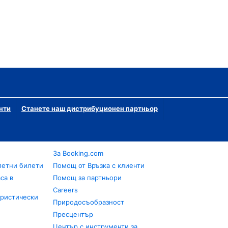
нти
Станете наш дистрибуционен партньор
За Booking.com
летни билети
Помощ от Връзка с клиенти
са в
Помощ за партньори
Careers
уристически
Природосъобразност
Пресцентър
Център с инструменти за