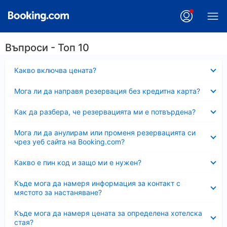
Въпроси - Топ 10
Свито
Какво включва цената?
Свито
Мога ли да направя резервация без кредитна карта?
Свито
Как да разбера, че резервацията ми е потвърдена?
Свито
Мога ли да анулирам или променя резервацията си
чрез уеб сайта на Booking.com?
Свито
Какво е пин код и защо ми е нужен?
Свито
Къде мога да намеря информация за контакт с
мястото за настаняване?
Свито
Къде мога да намеря цената за определена хотелска
стая?