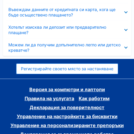
Свито
Въвеждам данните от кредитната си карта, кога ще
бъде осъществено плащането?
Свито
Хотелът изисква ли депозит или предварително
плащане?
Свито
Можем ли да получим допълнително легло или детско
креватче?
Регистрирайте своето място за настаняване
Версия за компютри и лаптопи
Правила на услугата
Как работим
Декларация за поверителност
Управление на настройките за бисквитки
Управление на персонализираните препоръки