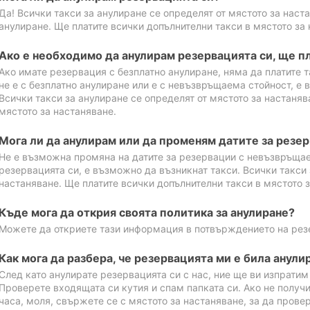
Да! Всички такси за анулиране се определят от мястото за наст
анулиране. Ще платите всички допълнителни такси в мястото за 
Ако е необходимо да анулирам резервацията си, ще пл
Ако имате резервация с безплатно анулиране, няма да платите т
не е с безплатно анулиране или е с невъзвръщаема стойност, е 
Всички такси за анулиране се определят от мястото за настаняв
мястото за настаняване.
Мога ли да анулирам или да променям датите за резе
Не е възможна промяна на датите за резервации с невъзвръщае
резервацията си, е възможно да възникнат такси. Всички такси 
настаняване. Ще платите всички допълнителни такси в мястото з
Къде мога да открия своята политика за анулиране?
Можете да откриете тази информация в потвърждението на рез
Как мога да разбера, че резервацията ми е била анули
След като анулирате резервацията си с нас, ние ще ви изпрати
Проверете входящата си кутия и спам папката си. Ако не получ
часа, моля, свържете се с мястото за настаняване, за да прове