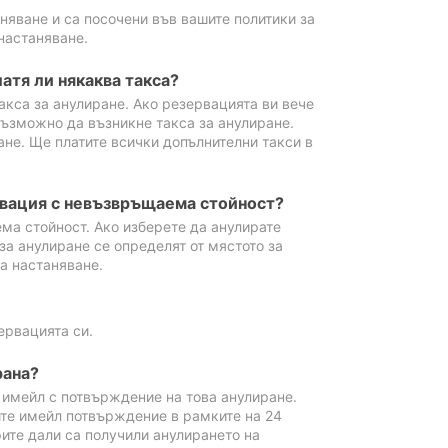
аняване и са посочени във вашите политики за
настаняване.
атя ли някаква такса?
акса за анулиране. Ако резервацията ви вече
възможно да възникне такса за анулиране.
ане. Ще платите всички допълнителни такси в
рвация с невъзвръщаема стойност?
ма стойност. Ако изберете да анулирате
за анулиране се определят от мястото за
а настаняване.
ервацията си.
рана?
м имейл с потвърждение на това анулиране.
ите имейл потвърждение в рамките на 24
рите дали са получили анулирането на