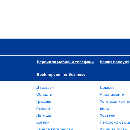
Версия за мобилни телефони
Вашият акаунт
Booking.com for Business
Държави
Домове
Области
Апартаменти
Градове
Хотелски комп
Райони
Вили
Летища
Хостели
Хотели
Пансиони със з
Забележителности
Къщи за гости