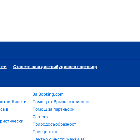
нти
Станете наш дистрибуционен партньор
За Booking.com
летни билети
Помощ от Връзка с клиенти
са в
Помощ за партньори
Careers
уристически
Природосъобразност
Пресцентър
Център с инструменти за