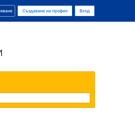
няване
Създаване на профил
Вход
и