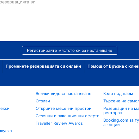
резервацията ви.
Регистрирайте мястото си за настаняване
Променете резервацията си онлайн
Помощ от Връзка с клие
Всички видове настаняване
Коли под наем
Отзиви
Търсене на само
лекси
Открийте месечни престои
Резервации на ма
ресторант
Сезонни и ваканционни оферти
Booking.com за т
Traveller Review Awards
агенции
акуска