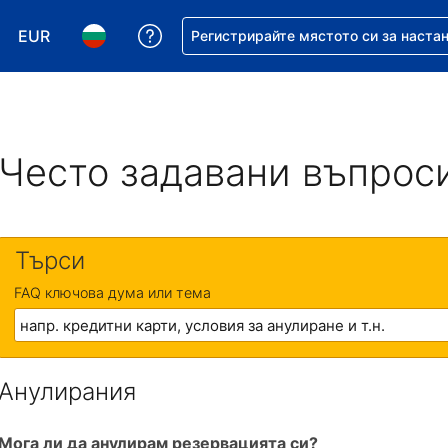
EUR
Помощ с резервацията ви
Регистрирайте мястото си за наста
Избор на валута. Избрана валута - Евро
Избор на език. Избран език - Български
Често задавани въпрос
Търси
FAQ ключова дума или тема
Анулирания
Мога ли да анулирам резервацията си?