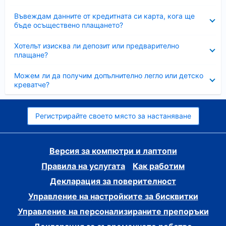
Свито
Въвеждам данните от кредитната си карта, кога ще
бъде осъществено плащането?
Свито
Хотелът изисква ли депозит или предварително
плащане?
Свито
Можем ли да получим допълнително легло или детско
креватче?
Регистрирайте своето място за настаняване
Версия за компютри и лаптопи
Правила на услугата
Как работим
Декларация за поверителност
Управление на настройките за бисквитки
Управление на персонализираните препоръки