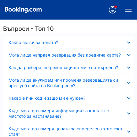
Въпроси - Топ 10
Свито
Какво включва цената?
Свито
Мога ли да направя резервация без кредитна карта?
Свито
Как да разбера, че резервацията ми е потвърдена?
Свито
Мога ли да анулирам или променя резервацията си
чрез уеб сайта на Booking.com?
Свито
Какво е пин код и защо ми е нужен?
Свито
Къде мога да намеря информация за контакт с
мястото за настаняване?
Свито
Къде мога да намеря цената за определена хотелска
стая?