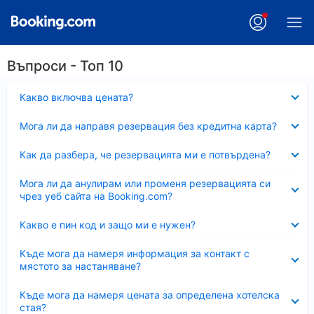
Въпроси - Топ 10
Свито
Какво включва цената?
Свито
Мога ли да направя резервация без кредитна карта?
Свито
Как да разбера, че резервацията ми е потвърдена?
Свито
Мога ли да анулирам или променя резервацията си
чрез уеб сайта на Booking.com?
Свито
Какво е пин код и защо ми е нужен?
Свито
Къде мога да намеря информация за контакт с
мястото за настаняване?
Свито
Къде мога да намеря цената за определена хотелска
стая?