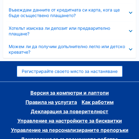
Свито
Въвеждам данните от кредитната си карта, кога ще
бъде осъществено плащането?
Свито
Хотелът изисква ли депозит или предварително
плащане?
Свито
Можем ли да получим допълнително легло или детско
креватче?
Регистрирайте своето място за настаняване
Версия за компютри и лаптопи
Правила на услугата
Как работим
Декларация за поверителност
Управление на настройките за бисквитки
Управление на персонализираните препоръки