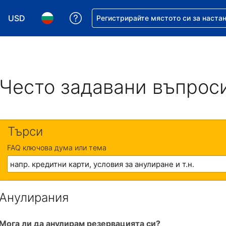
USD
Помощ с резервацията ви
Регистрирайте мястото си за наста
Избор на валута. Избрана валута - Американски дол
Избор на език. Избран език - Български
Често задавани въпрос
Търси
FAQ ключова дума или тема
Анулирания
Мога ли да анулирам резервацията си?