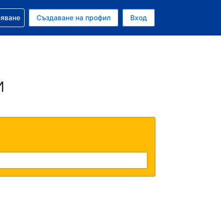
няване
Създаване на профил
Вход
ар
и