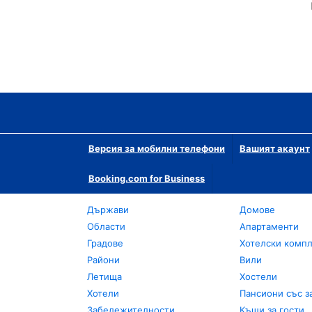
Версия за мобилни телефони
Вашият акаунт
Booking.com for Business
Държави
Домове
Области
Апартаменти
Градове
Хотелски комп
Райони
Вили
Летища
Хостели
Хотели
Пансиони със з
Забележителности
Къщи за гости