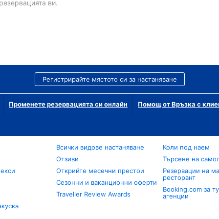
резервацията ви.
Регистрирайте мястото си за настаняване
Променете резервацията си онлайн
Помощ от Връзка с клие
Всички видове настаняване
Коли под наем
Отзиви
Търсене на само
лекси
Открийте месечни престои
Резервации на ма
ресторант
Сезонни и ваканционни оферти
Booking.com за т
Traveller Review Awards
агенции
акуска