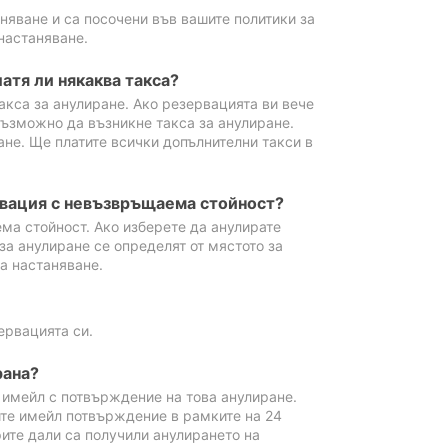
аняване и са посочени във вашите политики за
настаняване.
атя ли някаква такса?
акса за анулиране. Ако резервацията ви вече
възможно да възникне такса за анулиране.
ане. Ще платите всички допълнителни такси в
рвация с невъзвръщаема стойност?
ма стойност. Ако изберете да анулирате
за анулиране се определят от мястото за
а настаняване.
ервацията си.
рана?
м имейл с потвърждение на това анулиране.
ите имейл потвърждение в рамките на 24
рите дали са получили анулирането на