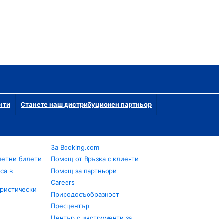
нти
Станете наш дистрибуционен партньор
За Booking.com
летни билети
Помощ от Връзка с клиенти
са в
Помощ за партньори
Careers
уристически
Природосъобразност
Пресцентър
Център с инструменти за