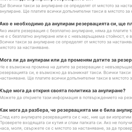
Да! Всички такси за анулиране се определят от мястото за наст
анулиране. Ще платите всички допълнителни такси в мястото за 
Ако е необходимо да анулирам резервацията си, ще пл
Ако имате резервация с безплатно анулиране, няма да платите т
не е с безплатно анулиране или е с невъзвръщаема стойност, е 
Всички такси за анулиране се определят от мястото за настаняв
мястото за настаняване.
Мога ли да анулирам или да променям датите за резе
Не е възможна промяна на датите за резервации с невъзвръщае
резервацията си, е възможно да възникнат такси. Всички такси 
настаняване. Ще платите всички допълнителни такси в мястото з
Къде мога да открия своята политика за анулиране?
Можете да откриете тази информация в потвърждението на рез
Как мога да разбера, че резервацията ми е била анули
След като анулирате резервацията си с нас, ние ще ви изпрати
Проверете входящата си кутия и спам папката си. Ако не получ
часа, моля, свържете се с мястото за настаняване, за да прове