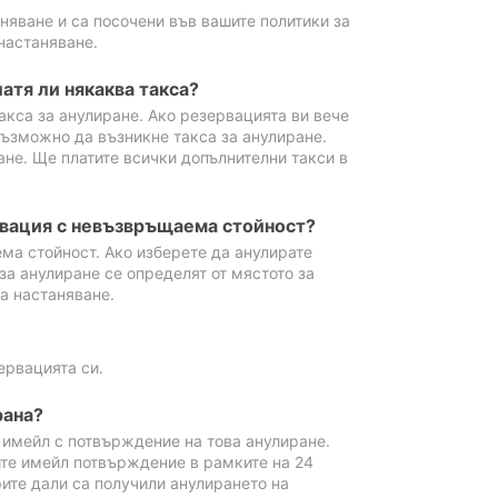
аняване и са посочени във вашите политики за
настаняване.
атя ли някаква такса?
акса за анулиране. Ако резервацията ви вече
възможно да възникне такса за анулиране.
ане. Ще платите всички допълнителни такси в
рвация с невъзвръщаема стойност?
ма стойност. Ако изберете да анулирате
за анулиране се определят от мястото за
а настаняване.
ервацията си.
рана?
м имейл с потвърждение на това анулиране.
ите имейл потвърждение в рамките на 24
рите дали са получили анулирането на