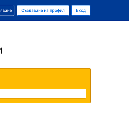
няване
Създаване на профил
Вход
ар
и