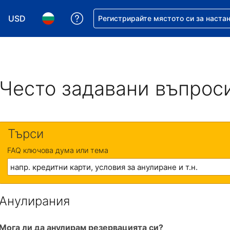
USD
Помощ с резервацията ви
Регистрирайте мястото си за наста
Избор на валута. Избрана валута - Американски дол
Избор на език. Избран език - Български
Често задавани въпрос
Търси
FAQ ключова дума или тема
Анулирания
Мога ли да анулирам резервацията си?