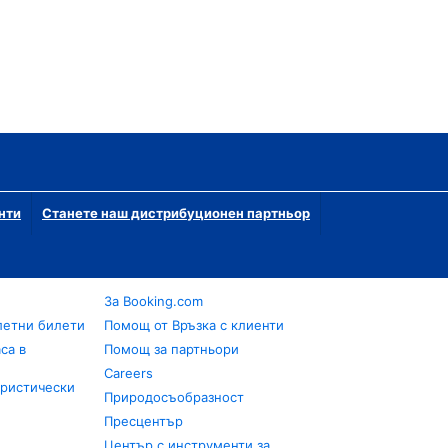
нти
Станете наш дистрибуционен партньор
За Booking.com
летни билети
Помощ от Връзка с клиенти
са в
Помощ за партньори
Careers
уристически
Природосъобразност
Пресцентър
Център с инструменти за