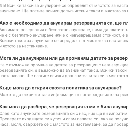
Да! Всички такси за анулиране се определят от мястото за наст
анулиране. Ще платите всички допълнителни такси в мястото за 
Ако е необходимо да анулирам резервацията си, ще пл
Ако имате резервация с безплатно анулиране, няма да платите т
не е с безплатно анулиране или е с невъзвръщаема стойност, е 
Всички такси за анулиране се определят от мястото за настаняв
мястото за настаняване.
Мога ли да анулирам или да променям датите за резе
Не е възможна промяна на датите за резервации с невъзвръщае
резервацията си, е възможно да възникнат такси. Всички такси 
настаняване. Ще платите всички допълнителни такси в мястото з
Къде мога да открия своята политика за анулиране?
Можете да откриете тази информация в потвърждението на рез
Как мога да разбера, че резервацията ми е била анули
След като анулирате резервацията си с нас, ние ще ви изпрати
Проверете входящата си кутия и спам папката си. Ако не получ
часа, моля, свържете се с мястото за настаняване, за да прове