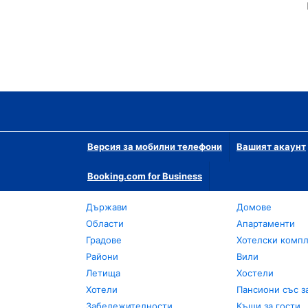
Версия за мобилни телефони
Вашият акаунт
Booking.com for Business
Държави
Домове
Области
Апартаменти
Градове
Хотелски комп
Райони
Вили
Летища
Хостели
Хотели
Пансиони със з
Забележителности
Къщи за гости