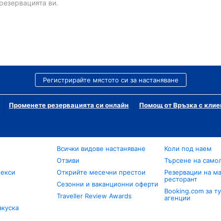
резервацията ви.
Регистрирайте мястото си за настаняване
Променете резервацията си онлайн
Помощ от Връзка с клие
Всички видове настаняване
Коли под наем
Отзиви
Търсене на само
лекси
Открийте месечни престои
Резервации на ма
ресторант
Сезонни и ваканционни оферти
Booking.com за т
Traveller Review Awards
агенции
акуска