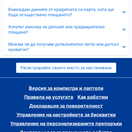
Свито
Въвеждам данните от кредитната си карта, кога ще
бъде осъществено плащането?
Свито
Хотелът изисква ли депозит или предварително
плащане?
Свито
Можем ли да получим допълнително легло или детско
креватче?
Регистрирайте своето място за настаняване
Версия за компютри и лаптопи
Правила на услугата
Как работим
Декларация за поверителност
Управление на настройките за бисквитки
Управление на персонализираните препоръки