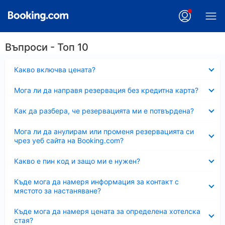
Въпроси - Топ 10
Свито
Какво включва цената?
Свито
Мога ли да направя резервация без кредитна карта?
Свито
Как да разбера, че резервацията ми е потвърдена?
Свито
Мога ли да анулирам или променя резервацията си
чрез уеб сайта на Booking.com?
Свито
Какво е пин код и защо ми е нужен?
Свито
Къде мога да намеря информация за контакт с
мястото за настаняване?
Свито
Къде мога да намеря цената за определена хотелска
стая?