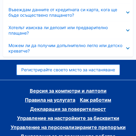
Свито
Въвеждам данните от кредитната си карта, кога ще
бъде осъществено плащането?
Свито
Хотелът изисква ли депозит или предварително
плащане?
Свито
Можем ли да получим допълнително легло или детско
креватче?
Регистрирайте своето място за настаняване
Версия за компютри и лаптопи
Правила на услугата
Как работим
Декларация за поверителност
Управление на настройките за бисквитки
Управление на персонализираните препоръки