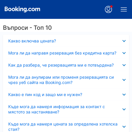
Въпроси - Топ 10
Свито
Какво включва цената?
Свито
Мога ли да направя резервация без кредитна карта?
Свито
Как да разбера, че резервацията ми е потвърдена?
Свито
Мога ли да анулирам или променя резервацията си
чрез уеб сайта на Booking.com?
Свито
Какво е пин код и защо ми е нужен?
Свито
Къде мога да намеря информация за контакт с
мястото за настаняване?
Свито
Къде мога да намеря цената за определена хотелска
стая?