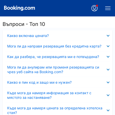
Въпроси - Топ 10
Свито
Какво включва цената?
Свито
Мога ли да направя резервация без кредитна карта?
Свито
Как да разбера, че резервацията ми е потвърдена?
Свито
Мога ли да анулирам или променя резервацията си
чрез уеб сайта на Booking.com?
Свито
Какво е пин код и защо ми е нужен?
Свито
Къде мога да намеря информация за контакт с
мястото за настаняване?
Свито
Къде мога да намеря цената за определена хотелска
стая?