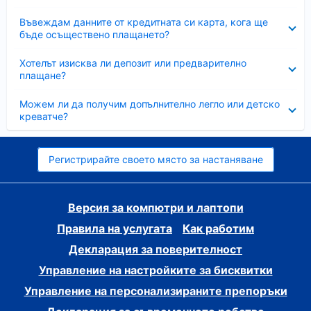
Свито
Въвеждам данните от кредитната си карта, кога ще
бъде осъществено плащането?
Свито
Хотелът изисква ли депозит или предварително
плащане?
Свито
Можем ли да получим допълнително легло или детско
креватче?
Регистрирайте своето място за настаняване
Версия за компютри и лаптопи
Правила на услугата
Как работим
Декларация за поверителност
Управление на настройките за бисквитки
Управление на персонализираните препоръки