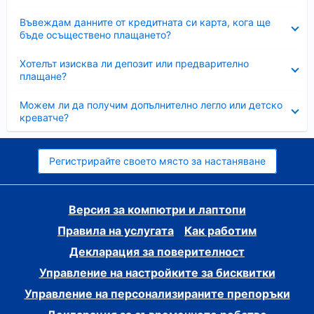
Свито
Въвеждам данните от кредитната си карта, кога ще
бъде осъществено плащането?
Свито
Хотелът изисква ли депозит или предварително
плащане?
Свито
Можем ли да получим допълнително легло или детско
креватче?
Регистрирайте своето място за настаняване
Версия за компютри и лаптопи
Правила на услугата
Как работим
Декларация за поверителност
Управление на настройките за бисквитки
Управление на персонализираните препоръки