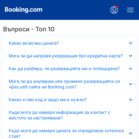
Въпроси - Топ 10
Свито
Какво включва цената?
Свито
Мога ли да направя резервация без кредитна карта?
Свито
Как да разбера, че резервацията ми е потвърдена?
Свито
Мога ли да анулирам или променя резервацията си
чрез уеб сайта на Booking.com?
Свито
Какво е пин код и защо ми е нужен?
Свито
Къде мога да намеря информация за контакт с
мястото за настаняване?
Свито
Къде мога да намеря цената за определена хотелска
стая?