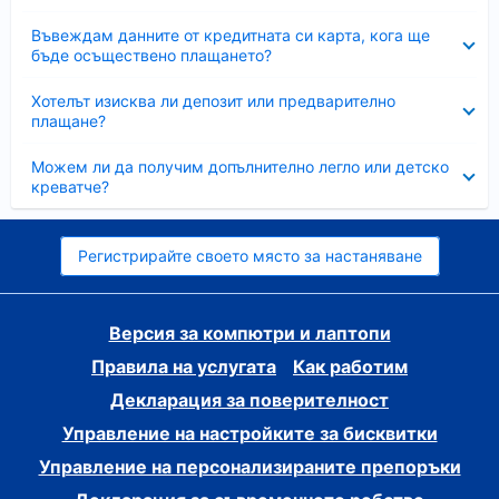
Свито
Въвеждам данните от кредитната си карта, кога ще
бъде осъществено плащането?
Свито
Хотелът изисква ли депозит или предварително
плащане?
Свито
Можем ли да получим допълнително легло или детско
креватче?
Регистрирайте своето място за настаняване
Версия за компютри и лаптопи
Правила на услугата
Как работим
Декларация за поверителност
Управление на настройките за бисквитки
Управление на персонализираните препоръки