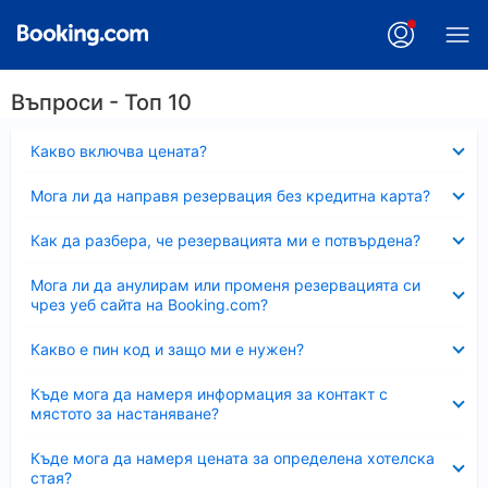
Въпроси - Топ 10
Свито
Какво включва цената?
Свито
Мога ли да направя резервация без кредитна карта?
Свито
Как да разбера, че резервацията ми е потвърдена?
Свито
Мога ли да анулирам или променя резервацията си
чрез уеб сайта на Booking.com?
Свито
Какво е пин код и защо ми е нужен?
Свито
Къде мога да намеря информация за контакт с
мястото за настаняване?
Свито
Къде мога да намеря цената за определена хотелска
стая?