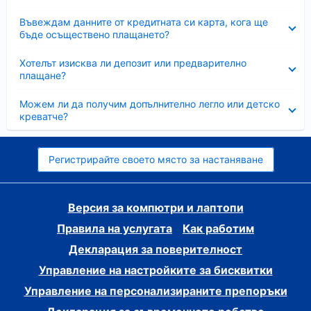
Свито
Въвеждам данните от кредитната си карта, кога ще
бъде осъществено плащането?
Свито
Хотелът изисква ли депозит или предварително
плащане?
Свито
Можем ли да получим допълнително легло или детско
креватче?
Регистрирайте своето място за настаняване
Версия за компютри и лаптопи
Правила на услугата
Как работим
Декларация за поверителност
Управление на настройките за бисквитки
Управление на персонализираните препоръки