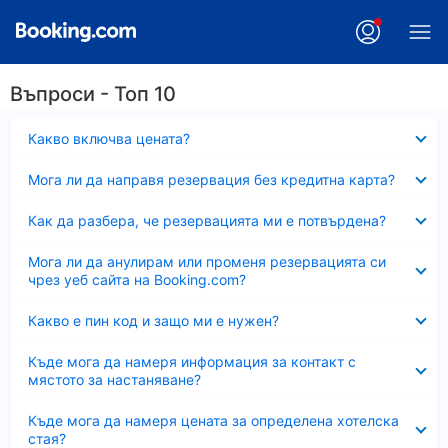
Въпроси - Топ 10
Свито
Какво включва цената?
Свито
Мога ли да направя резервация без кредитна карта?
Свито
Как да разбера, че резервацията ми е потвърдена?
Свито
Мога ли да анулирам или променя резервацията си
чрез уеб сайта на Booking.com?
Свито
Какво е пин код и защо ми е нужен?
Свито
Къде мога да намеря информация за контакт с
мястото за настаняване?
Свито
Къде мога да намеря цената за определена хотелска
стая?