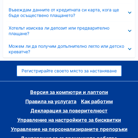
Свито
Въвеждам данните от кредитната си карта, кога ще
бъде осъществено плащането?
Свито
Хотелът изисква ли депозит или предварително
плащане?
Свито
Можем ли да получим допълнително легло или детско
креватче?
Регистрирайте своето място за настаняване
Версия за компютри и лаптопи
Правила на услугата
Как работим
Декларация за поверителност
Управление на настройките за бисквитки
Управление на персонализираните препоръки