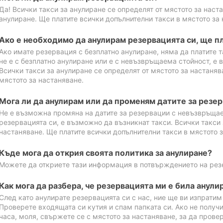
Да! Всички такси за анулиране се определят от мястото за наст
анулиране. Ще платите всички допълнителни такси в мястото за 
Ако е необходимо да анулирам резервацията си, ще пл
Ако имате резервация с безплатно анулиране, няма да платите т
не е с безплатно анулиране или е с невъзвръщаема стойност, е 
Всички такси за анулиране се определят от мястото за настаняв
мястото за настаняване.
Мога ли да анулирам или да променям датите за резе
Не е възможна промяна на датите за резервации с невъзвръщае
резервацията си, е възможно да възникнат такси. Всички такси 
настаняване. Ще платите всички допълнителни такси в мястото з
Къде мога да открия своята политика за анулиране?
Можете да откриете тази информация в потвърждението на рез
Как мога да разбера, че резервацията ми е била анули
След като анулирате резервацията си с нас, ние ще ви изпрати
Проверете входящата си кутия и спам папката си. Ако не получ
часа, моля, свържете се с мястото за настаняване, за да прове