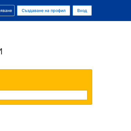
няване
Създаване на профил
Вход
и