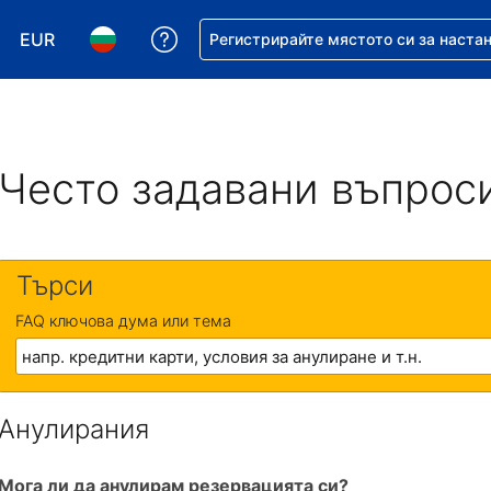
EUR
Помощ с резервацията ви
Регистрирайте мястото си за наста
Избор на валута. Избрана валута - Евро
Избор на език. Избран език - Български
Често задавани въпрос
Търси
FAQ ключова дума или тема
Анулирания
Мога ли да анулирам резервацията си?