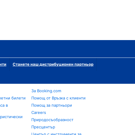
нти
Станете наш дистрибуционен партньор
За Booking.com
летни билети
Помощ от Връзка с клиенти
са в
Помощ за партньори
Careers
уристически
Природосъобразност
Пресцентър
Център с инструменти за