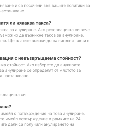
аняване и са посочени във вашите политики за
настаняване.
атя ли някаква такса?
акса за анулиране. Ако резервацията ви вече
възможно да възникне такса за анулиране.
ане. Ще платите всички допълнителни такси в
рвация с невъзвръщаема стойност?
ма стойност. Ако изберете да анулирате
за анулиране се определят от мястото за
а настаняване.
ервацията си.
рана?
м имейл с потвърждение на това анулиране.
ите имейл потвърждение в рамките на 24
рите дали са получили анулирането на