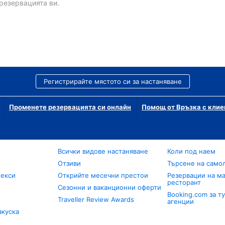
резервацията ви.
Регистрирайте мястото си за настаняване
Променете резервацията си онлайн
Помощ от Връзка с клие
Всички видове настаняване
Коли под наем
Отзиви
Търсене на само
лекси
Открийте месечни престои
Резервации на ма
ресторант
Сезонни и ваканционни оферти
Booking.com за т
Traveller Review Awards
агенции
акуска