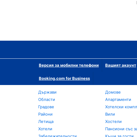
Версия за мобилни телефони
Вашият акаунт
Booking.com for Business
Държави
Домове
Области
Апартаменти
Градове
Хотелски комп
Райони
Вили
Летища
Хостели
Хотели
Пансиони със з
Забележителности
Къщи за гости