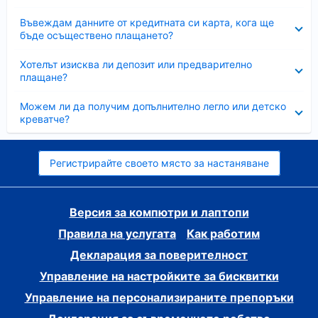
Свито
Въвеждам данните от кредитната си карта, кога ще
бъде осъществено плащането?
Свито
Хотелът изисква ли депозит или предварително
плащане?
Свито
Можем ли да получим допълнително легло или детско
креватче?
Регистрирайте своето място за настаняване
Версия за компютри и лаптопи
Правила на услугата
Как работим
Декларация за поверителност
Управление на настройките за бисквитки
Управление на персонализираните препоръки