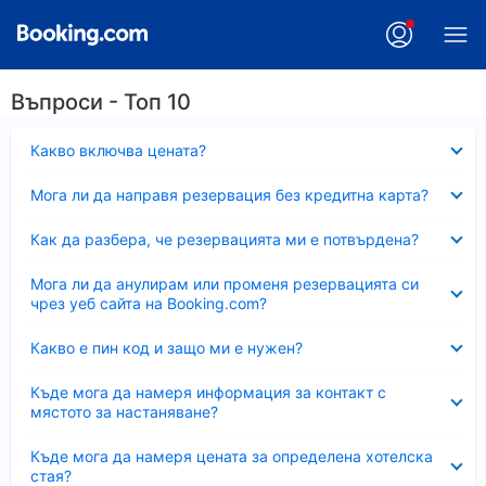
Въпроси - Топ 10
Свито
Какво включва цената?
Свито
Мога ли да направя резервация без кредитна карта?
Свито
Как да разбера, че резервацията ми е потвърдена?
Свито
Мога ли да анулирам или променя резервацията си
чрез уеб сайта на Booking.com?
Свито
Какво е пин код и защо ми е нужен?
Свито
Къде мога да намеря информация за контакт с
мястото за настаняване?
Свито
Къде мога да намеря цената за определена хотелска
стая?