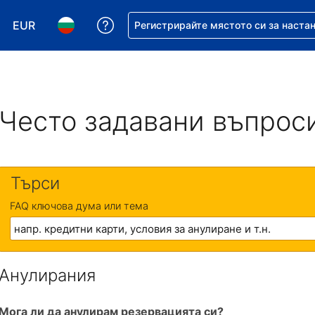
EUR
Помощ с резервацията ви
Регистрирайте мястото си за наста
Избор на валута. Избрана валута - Евро
Избор на език. Избран език - Български
Често задавани въпрос
Търси
FAQ ключова дума или тема
Анулирания
Мога ли да анулирам резервацията си?