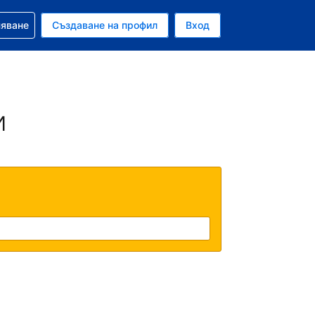
няване
Създаване на профил
Вход
и