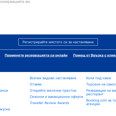
резервацията ви.
Регистрирайте мястото си за настаняване
Променете резервацията си онлайн
Помощ от Връзка с клие
Всички видове настаняване
Коли под наем
Отзиви
Търсене на само
лекси
Открийте месечни престои
Резервации на ма
ресторант
Сезонни и ваканционни оферти
Booking.com за т
Traveller Review Awards
агенции
акуска