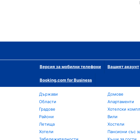
Версия за мобилни телефони
Вашият акаунт
Booking.com for Business
Държави
Домове
Области
Апартаменти
Градове
Хотелски комп
Райони
Вили
Летища
Хостели
Хотели
Пансиони със з
Забележителности
Къщи за гости