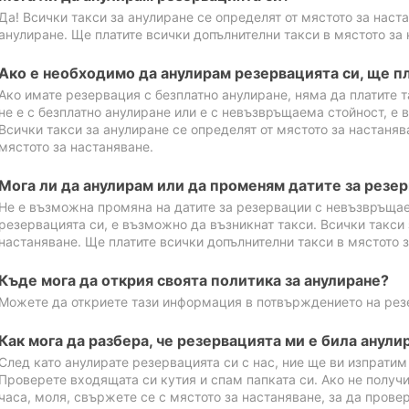
Да! Всички такси за анулиране се определят от мястото за наст
анулиране. Ще платите всички допълнителни такси в мястото за 
Ако е необходимо да анулирам резервацията си, ще пл
Ако имате резервация с безплатно анулиране, няма да платите т
не е с безплатно анулиране или е с невъзвръщаема стойност, е 
Всички такси за анулиране се определят от мястото за настаняв
мястото за настаняване.
Мога ли да анулирам или да променям датите за резе
Не е възможна промяна на датите за резервации с невъзвръщае
резервацията си, е възможно да възникнат такси. Всички такси 
настаняване. Ще платите всички допълнителни такси в мястото з
Къде мога да открия своята политика за анулиране?
Можете да откриете тази информация в потвърждението на рез
Как мога да разбера, че резервацията ми е била анули
След като анулирате резервацията си с нас, ние ще ви изпрати
Проверете входящата си кутия и спам папката си. Ако не получ
часа, моля, свържете се с мястото за настаняване, за да прове