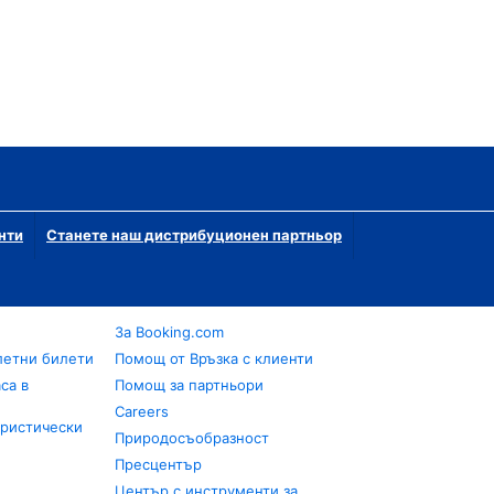
нти
Станете наш дистрибуционен партньор
За Booking.com
летни билети
Помощ от Връзка с клиенти
са в
Помощ за партньори
Careers
уристически
Природосъобразност
Пресцентър
Център с инструменти за