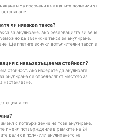
аняване и са посочени във вашите политики за
настаняване.
атя ли някаква такса?
акса за анулиране. Ако резервацията ви вече
възможно да възникне такса за анулиране.
ане. Ще платите всички допълнителни такси в
рвация с невъзвръщаема стойност?
ма стойност. Ако изберете да анулирате
за анулиране се определят от мястото за
а настаняване.
ервацията си.
рана?
м имейл с потвърждение на това анулиране.
ите имейл потвърждение в рамките на 24
рите дали са получили анулирането на