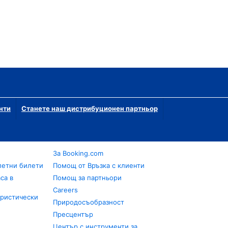
нти
Станете наш дистрибуционен партньор
За Booking.com
летни билети
Помощ от Връзка с клиенти
са в
Помощ за партньори
Careers
уристически
Природосъобразност
Пресцентър
Център с инструменти за