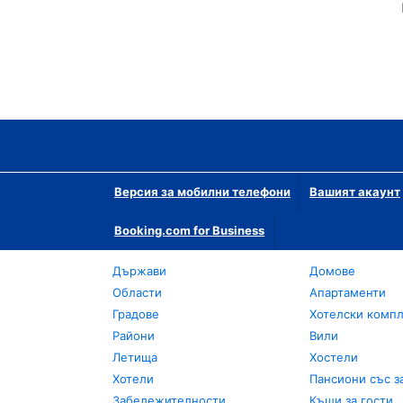
Версия за мобилни телефони
Вашият акаунт
Booking.com for Business
Държави
Домове
Области
Апартаменти
Градове
Хотелски комп
Райони
Вили
Летища
Хостели
Хотели
Пансиони със з
Забележителности
Къщи за гости