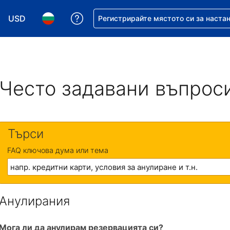
USD
Помощ с резервацията ви
Регистрирайте мястото си за наста
Избор на валута. Избрана валута - Американски дол
Избор на език. Избран език - Български
Често задавани въпрос
Търси
FAQ ключова дума или тема
Анулирания
Мога ли да анулирам резервацията си?