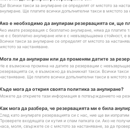
Да! Всички такси за анулиране се определят от мястото за наст
анулиране. Ще платите всички допълнителни такси в мястото за 
Ако е необходимо да анулирам резервацията си, ще пл
Ако имате резервация с безплатно анулиране, няма да платите т
не е с безплатно анулиране или е с невъзвръщаема стойност, е 
Всички такси за анулиране се определят от мястото за настаняв
мястото за настаняване.
Мога ли да анулирам или да променям датите за резе
Не е възможна промяна на датите за резервации с невъзвръщае
резервацията си, е възможно да възникнат такси. Всички такси 
настаняване. Ще платите всички допълнителни такси в мястото з
Къде мога да открия своята политика за анулиране?
Можете да откриете тази информация в потвърждението на рез
Как мога да разбера, че резервацията ми е била анули
След като анулирате резервацията си с нас, ние ще ви изпрати
Проверете входящата си кутия и спам папката си. Ако не получ
часа, моля, свържете се с мястото за настаняване, за да прове