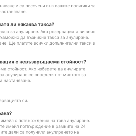
аняване и са посочени във вашите политики за
настаняване.
атя ли някаква такса?
акса за анулиране. Ако резервацията ви вече
възможно да възникне такса за анулиране.
ане. Ще платите всички допълнителни такси в
рвация с невъзвръщаема стойност?
ма стойност. Ако изберете да анулирате
за анулиране се определят от мястото за
а настаняване.
ервацията си.
рана?
м имейл с потвърждение на това анулиране.
ите имейл потвърждение в рамките на 24
рите дали са получили анулирането на