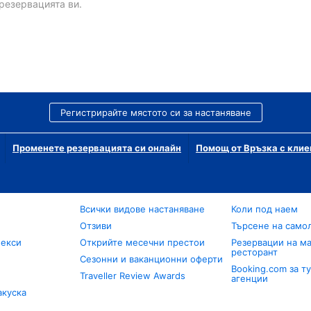
резервацията ви.
Регистрирайте мястото си за настаняване
Променете резервацията си онлайн
Помощ от Връзка с клие
Всички видове настаняване
Коли под наем
Отзиви
Търсене на само
лекси
Открийте месечни престои
Резервации на ма
ресторант
Сезонни и ваканционни оферти
Booking.com за т
Traveller Review Awards
агенции
акуска