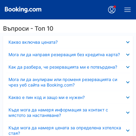
Въпроси - Топ 10
Свито
Какво включва цената?
Свито
Мога ли да направя резервация без кредитна карта?
Свито
Как да разбера, че резервацията ми е потвърдена?
Свито
Мога ли да анулирам или променя резервацията си
чрез уеб сайта на Booking.com?
Свито
Какво е пин код и защо ми е нужен?
Свито
Къде мога да намеря информация за контакт с
мястото за настаняване?
Свито
Къде мога да намеря цената за определена хотелска
стая?