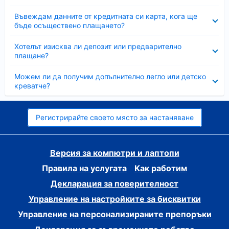
Свито
Въвеждам данните от кредитната си карта, кога ще
бъде осъществено плащането?
Свито
Хотелът изисква ли депозит или предварително
плащане?
Свито
Можем ли да получим допълнително легло или детско
креватче?
Регистрирайте своето място за настаняване
Версия за компютри и лаптопи
Правила на услугата
Как работим
Декларация за поверителност
Управление на настройките за бисквитки
Управление на персонализираните препоръки