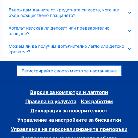
Свито
Въвеждам данните от кредитната си карта, кога ще
бъде осъществено плащането?
Свито
Хотелът изисква ли депозит или предварително
плащане?
Свито
Можем ли да получим допълнително легло или детско
креватче?
Регистрирайте своето място за настаняване
Версия за компютри и лаптопи
Правила на услугата
Как работим
Декларация за поверителност
Управление на настройките за бисквитки
Управление на персонализираните препоръки