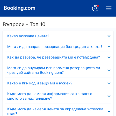
Въпроси - Топ 10
Свито
Какво включва цената?
Свито
Мога ли да направя резервация без кредитна карта?
Свито
Как да разбера, че резервацията ми е потвърдена?
Свито
Мога ли да анулирам или променя резервацията си
чрез уеб сайта на Booking.com?
Свито
Какво е пин код и защо ми е нужен?
Свито
Къде мога да намеря информация за контакт с
мястото за настаняване?
Свито
Къде мога да намеря цената за определена хотелска
стая?