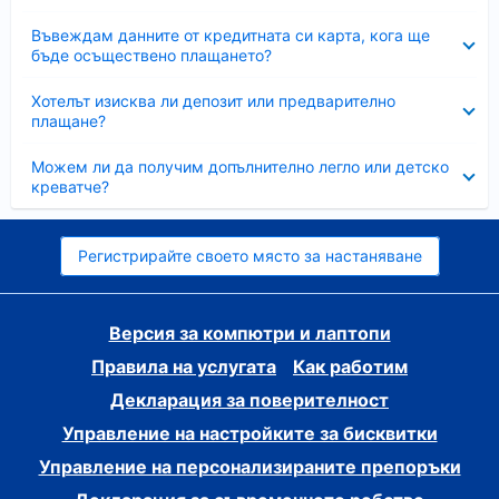
Свито
Въвеждам данните от кредитната си карта, кога ще
бъде осъществено плащането?
Свито
Хотелът изисква ли депозит или предварително
плащане?
Свито
Можем ли да получим допълнително легло или детско
креватче?
Регистрирайте своето място за настаняване
Версия за компютри и лаптопи
Правила на услугата
Как работим
Декларация за поверителност
Управление на настройките за бисквитки
Управление на персонализираните препоръки