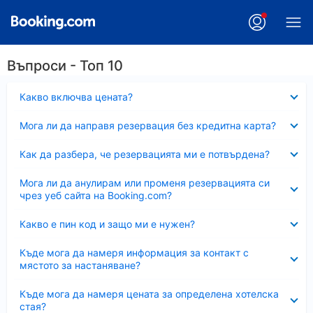
Въпроси - Топ 10
Свито
Какво включва цената?
Свито
Мога ли да направя резервация без кредитна карта?
Свито
Как да разбера, че резервацията ми е потвърдена?
Свито
Мога ли да анулирам или променя резервацията си
чрез уеб сайта на Booking.com?
Свито
Какво е пин код и защо ми е нужен?
Свито
Къде мога да намеря информация за контакт с
мястото за настаняване?
Свито
Къде мога да намеря цената за определена хотелска
стая?