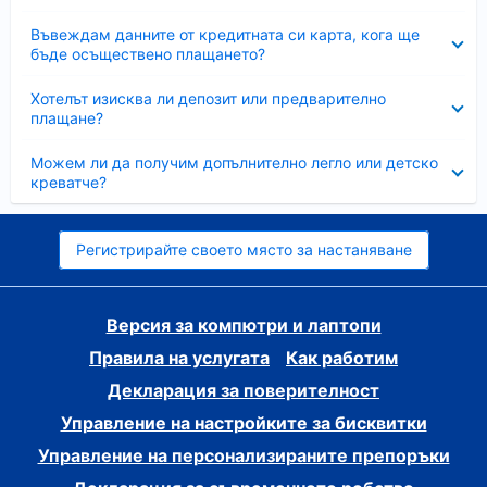
Свито
Въвеждам данните от кредитната си карта, кога ще
бъде осъществено плащането?
Свито
Хотелът изисква ли депозит или предварително
плащане?
Свито
Можем ли да получим допълнително легло или детско
креватче?
Регистрирайте своето място за настаняване
Версия за компютри и лаптопи
Правила на услугата
Как работим
Декларация за поверителност
Управление на настройките за бисквитки
Управление на персонализираните препоръки