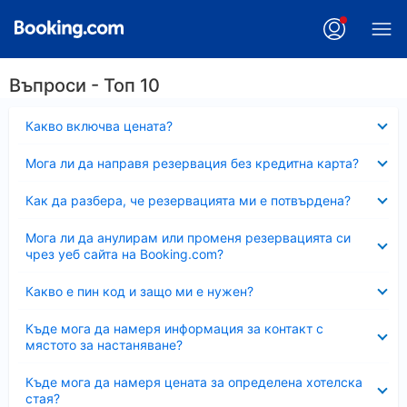
Въпроси - Топ 10
Свито
Какво включва цената?
Свито
Мога ли да направя резервация без кредитна карта?
Свито
Как да разбера, че резервацията ми е потвърдена?
Свито
Мога ли да анулирам или променя резервацията си
чрез уеб сайта на Booking.com?
Свито
Какво е пин код и защо ми е нужен?
Свито
Къде мога да намеря информация за контакт с
мястото за настаняване?
Свито
Къде мога да намеря цената за определена хотелска
стая?