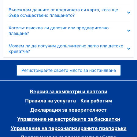
Свито
Въвеждам данните от кредитната си карта, кога ще
бъде осъществено плащането?
Свито
Хотелът изисква ли депозит или предварително
плащане?
Свито
Можем ли да получим допълнително легло или детско
креватче?
Регистрирайте своето място за настаняване
Версия за компютри и лаптопи
Правила на услугата
Как работим
Декларация за поверителност
Управление на настройките за бисквитки
Управление на персонализираните препоръки