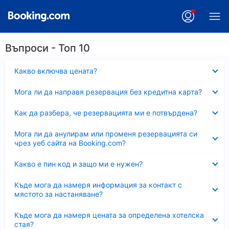
Въпроси - Топ 10
Свито
Какво включва цената?
Свито
Мога ли да направя резервация без кредитна карта?
Свито
Как да разбера, че резервацията ми е потвърдена?
Свито
Мога ли да анулирам или променя резервацията си
чрез уеб сайта на Booking.com?
Свито
Какво е пин код и защо ми е нужен?
Свито
Къде мога да намеря информация за контакт с
мястото за настаняване?
Свито
Къде мога да намеря цената за определена хотелска
стая?