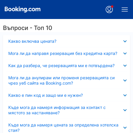
Въпроси - Топ 10
Свито
Какво включва цената?
Свито
Мога ли да направя резервация без кредитна карта?
Свито
Как да разбера, че резервацията ми е потвърдена?
Свито
Мога ли да анулирам или променя резервацията си
чрез уеб сайта на Booking.com?
Свито
Какво е пин код и защо ми е нужен?
Свито
Къде мога да намеря информация за контакт с
мястото за настаняване?
Свито
Къде мога да намеря цената за определена хотелска
стая?