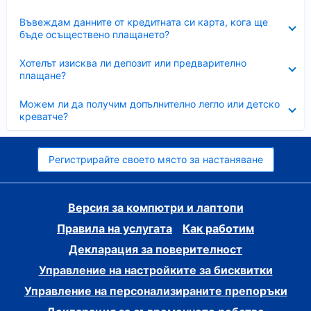
Свито
Въвеждам данните от кредитната си карта, кога ще
бъде осъществено плащането?
Свито
Хотелът изисква ли депозит или предварително
плащане?
Свито
Можем ли да получим допълнително легло или детско
креватче?
Регистрирайте своето място за настаняване
Версия за компютри и лаптопи
Правила на услугата
Как работим
Декларация за поверителност
Управление на настройките за бисквитки
Управление на персонализираните препоръки