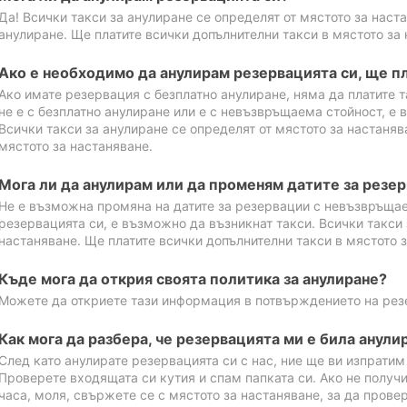
Да! Всички такси за анулиране се определят от мястото за наст
анулиране. Ще платите всички допълнителни такси в мястото за 
Ако е необходимо да анулирам резервацията си, ще пл
Ако имате резервация с безплатно анулиране, няма да платите т
не е с безплатно анулиране или е с невъзвръщаема стойност, е 
Всички такси за анулиране се определят от мястото за настаняв
мястото за настаняване.
Мога ли да анулирам или да променям датите за резе
Не е възможна промяна на датите за резервации с невъзвръщае
резервацията си, е възможно да възникнат такси. Всички такси 
настаняване. Ще платите всички допълнителни такси в мястото з
Къде мога да открия своята политика за анулиране?
Можете да откриете тази информация в потвърждението на рез
Как мога да разбера, че резервацията ми е била анули
След като анулирате резервацията си с нас, ние ще ви изпрати
Проверете входящата си кутия и спам папката си. Ако не получ
часа, моля, свържете се с мястото за настаняване, за да прове