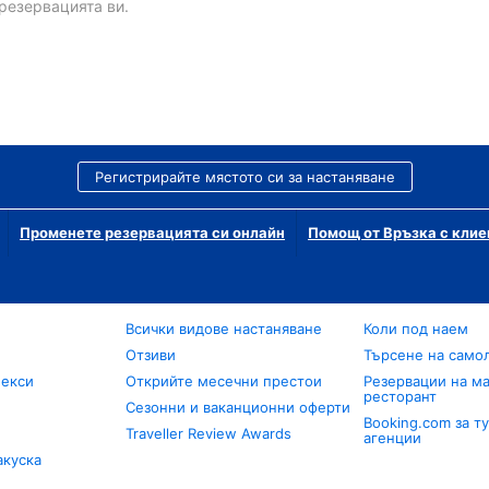
резервацията ви.
Регистрирайте мястото си за настаняване
Променете резервацията си онлайн
Помощ от Връзка с клие
Всички видове настаняване
Коли под наем
Отзиви
Търсене на само
лекси
Открийте месечни престои
Резервации на ма
ресторант
Сезонни и ваканционни оферти
Booking.com за т
Traveller Review Awards
агенции
акуска