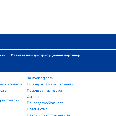
нти
Станете наш дистрибуционен партньор
За Booking.com
летни билети
Помощ от Връзка с клиенти
са в
Помощ за партньори
Careers
уристически
Природосъобразност
Пресцентър
Център с инструменти за