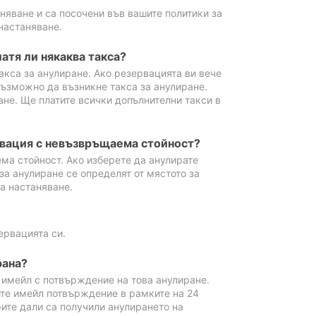
аняване и са посочени във вашите политики за
настаняване.
атя ли някаква такса?
акса за анулиране. Ако резервацията ви вече
възможно да възникне такса за анулиране.
ане. Ще платите всички допълнителни такси в
рвация с невъзвръщаема стойност?
ма стойност. Ако изберете да анулирате
за анулиране се определят от мястото за
а настаняване.
ервацията си.
рана?
м имейл с потвърждение на това анулиране.
ите имейл потвърждение в рамките на 24
рите дали са получили анулирането на