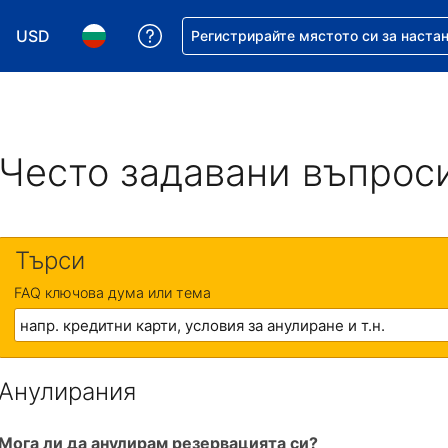
USD
Помощ с резервацията ви
Регистрирайте мястото си за наста
Избор на валута. Избрана валута - Американски дол
Избор на език. Избран език - Български
Често задавани въпрос
Търси
FAQ ключова дума или тема
Анулирания
Мога ли да анулирам резервацията си?