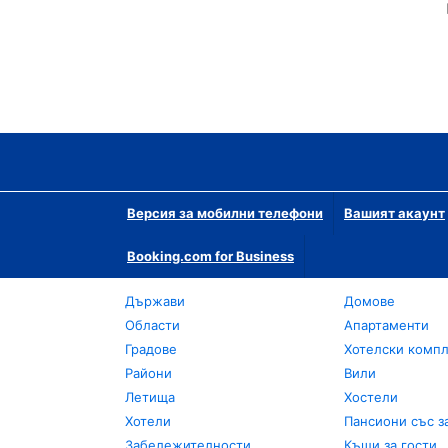
Версия за мобилни телефони
Вашият акаунт
Booking.com for Business
Държави
Домове
Области
Апартаменти
Градове
Хотелски комп
Райони
Вили
Летища
Хостели
Хотели
Пансиони със з
Забележителности
Къщи за гости