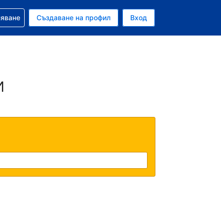
няване
Създаване на профил
Вход
ар
и