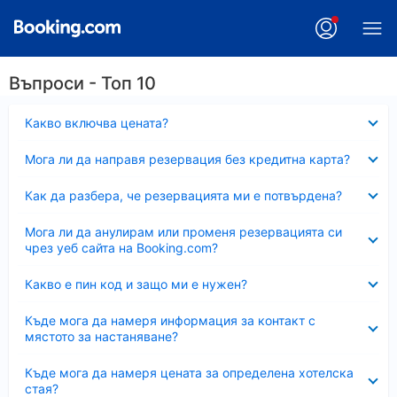
Въпроси - Топ 10
Свито
Какво включва цената?
Свито
Мога ли да направя резервация без кредитна карта?
Свито
Как да разбера, че резервацията ми е потвърдена?
Свито
Мога ли да анулирам или променя резервацията си
чрез уеб сайта на Booking.com?
Свито
Какво е пин код и защо ми е нужен?
Свито
Къде мога да намеря информация за контакт с
мястото за настаняване?
Свито
Къде мога да намеря цената за определена хотелска
стая?