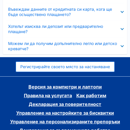
Свито
Въвеждам данните от кредитната си карта, кога ще
бъде осъществено плащането?
Свито
Хотелът изисква ли депозит или предварително
плащане?
Свито
Можем ли да получим допълнително легло или детско
креватче?
Регистрирайте своето място за настаняване
Версия за компютри и лаптопи
Правила на услугата
Как работим
Декларация за поверителност
Управление на настройките за бисквитки
Управление на персонализираните препоръки