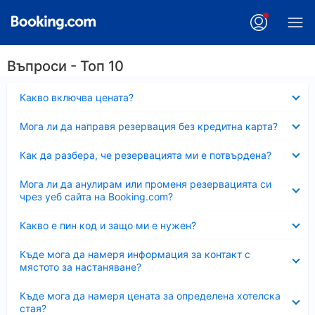
Въпроси - Топ 10
Свито
Какво включва цената?
Свито
Мога ли да направя резервация без кредитна карта?
Свито
Как да разбера, че резервацията ми е потвърдена?
Свито
Мога ли да анулирам или променя резервацията си
чрез уеб сайта на Booking.com?
Свито
Какво е пин код и защо ми е нужен?
Свито
Къде мога да намеря информация за контакт с
мястото за настаняване?
Свито
Къде мога да намеря цената за определена хотелска
стая?