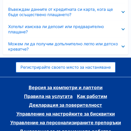
Свито
Въвеждам данните от кредитната си карта, кога ще
бъде осъществено плащането?
Свито
Хотелът изисква ли депозит или предварително
плащане?
Свито
Можем ли да получим допълнително легло или детско
креватче?
Регистрирайте своето място за настаняване
Версия за компютри и лаптопи
Правила на услугата
Как работим
Декларация за поверителност
Управление на настройките за бисквитки
Управление на персонализираните препоръки