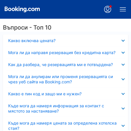
Въпроси - Топ 10
Свито
Какво включва цената?
Свито
Мога ли да направя резервация без кредитна карта?
Свито
Как да разбера, че резервацията ми е потвърдена?
Свито
Мога ли да анулирам или променя резервацията си
чрез уеб сайта на Booking.com?
Свито
Какво е пин код и защо ми е нужен?
Свито
Къде мога да намеря информация за контакт с
мястото за настаняване?
Свито
Къде мога да намеря цената за определена хотелска
стая?