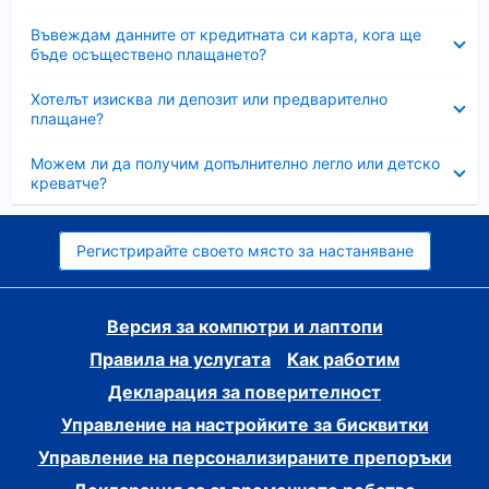
Свито
Въвеждам данните от кредитната си карта, кога ще
бъде осъществено плащането?
Свито
Хотелът изисква ли депозит или предварително
плащане?
Свито
Можем ли да получим допълнително легло или детско
креватче?
Регистрирайте своето място за настаняване
Версия за компютри и лаптопи
Правила на услугата
Как работим
Декларация за поверителност
Управление на настройките за бисквитки
Управление на персонализираните препоръки