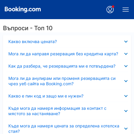
Въпроси - Топ 10
Свито
Какво включва цената?
Свито
Мога ли да направя резервация без кредитна карта?
Свито
Как да разбера, че резервацията ми е потвърдена?
Свито
Мога ли да анулирам или променя резервацията си
чрез уеб сайта на Booking.com?
Свито
Какво е пин код и защо ми е нужен?
Свито
Къде мога да намеря информация за контакт с
мястото за настаняване?
Свито
Къде мога да намеря цената за определена хотелска
стая?