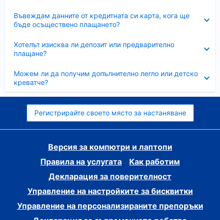
Свито
Въвеждам данните от кредитната си карта, кога ще
бъде осъществено плащането?
Свито
Хотелът изисква ли депозит или предварително
плащане?
Свито
Можем ли да получим допълнително легло или детско
креватче?
Регистрирайте своето място за настаняване
Версия за компютри и лаптопи
Правила на услугата
Как работим
Декларация за поверителност
Управление на настройките за бисквитки
Управление на персонализираните препоръки