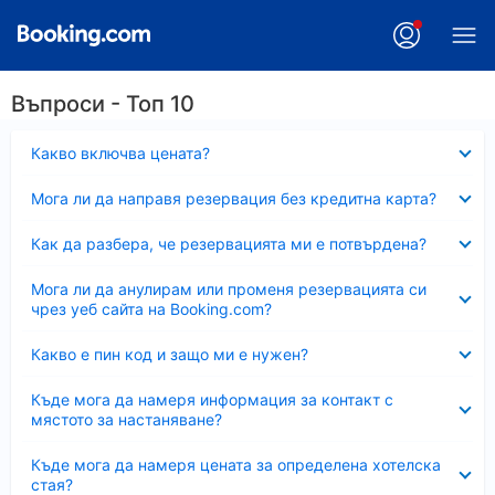
Въпроси - Топ 10
Свито
Какво включва цената?
Свито
Мога ли да направя резервация без кредитна карта?
Свито
Как да разбера, че резервацията ми е потвърдена?
Свито
Мога ли да анулирам или променя резервацията си
чрез уеб сайта на Booking.com?
Свито
Какво е пин код и защо ми е нужен?
Свито
Къде мога да намеря информация за контакт с
мястото за настаняване?
Свито
Къде мога да намеря цената за определена хотелска
стая?