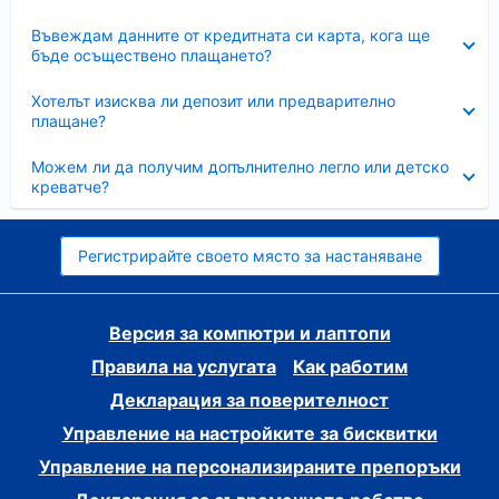
Свито
Въвеждам данните от кредитната си карта, кога ще
бъде осъществено плащането?
Свито
Хотелът изисква ли депозит или предварително
плащане?
Свито
Можем ли да получим допълнително легло или детско
креватче?
Регистрирайте своето място за настаняване
Версия за компютри и лаптопи
Правила на услугата
Как работим
Декларация за поверителност
Управление на настройките за бисквитки
Управление на персонализираните препоръки