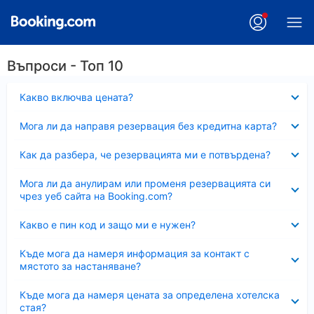
Въпроси - Топ 10
Свито
Какво включва цената?
Свито
Мога ли да направя резервация без кредитна карта?
Свито
Как да разбера, че резервацията ми е потвърдена?
Свито
Мога ли да анулирам или променя резервацията си
чрез уеб сайта на Booking.com?
Свито
Какво е пин код и защо ми е нужен?
Свито
Къде мога да намеря информация за контакт с
мястото за настаняване?
Свито
Къде мога да намеря цената за определена хотелска
стая?