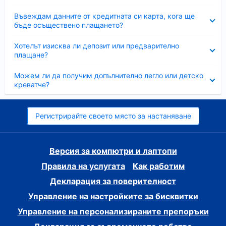
Свито
Въвеждам данните от кредитната си карта, кога ще
бъде осъществено плащането?
Свито
Хотелът изисква ли депозит или предварително
плащане?
Свито
Можем ли да получим допълнително легло или детско
креватче?
Регистрирайте своето място за настаняване
Версия за компютри и лаптопи
Правила на услугата
Как работим
Декларация за поверителност
Управление на настройките за бисквитки
Управление на персонализираните препоръки