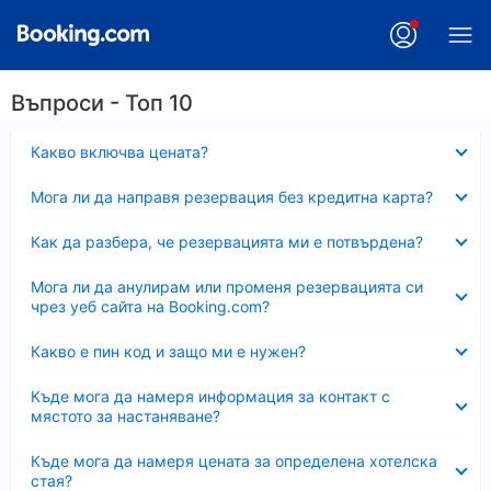
Въпроси - Топ 10
Свито
Какво включва цената?
Свито
Мога ли да направя резервация без кредитна карта?
Свито
Как да разбера, че резервацията ми е потвърдена?
Свито
Мога ли да анулирам или променя резервацията си
чрез уеб сайта на Booking.com?
Свито
Какво е пин код и защо ми е нужен?
Свито
Къде мога да намеря информация за контакт с
мястото за настаняване?
Свито
Къде мога да намеря цената за определена хотелска
стая?