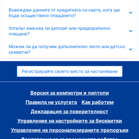
Свито
Въвеждам данните от кредитната си карта, кога ще
бъде осъществено плащането?
Свито
Хотелът изисква ли депозит или предварително
плащане?
Свито
Можем ли да получим допълнително легло или детско
креватче?
Регистрирайте своето място за настаняване
Версия за компютри и лаптопи
Правила на услугата
Как работим
Декларация за поверителност
Управление на настройките за бисквитки
Управление на персонализираните препоръки