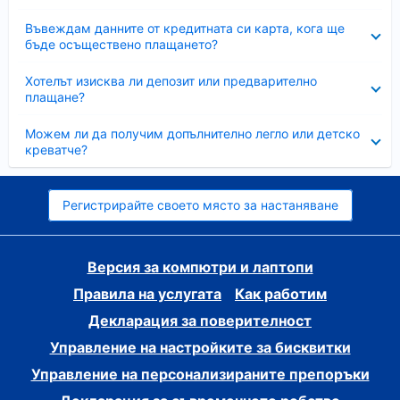
Свито
Въвеждам данните от кредитната си карта, кога ще
бъде осъществено плащането?
Свито
Хотелът изисква ли депозит или предварително
плащане?
Свито
Можем ли да получим допълнително легло или детско
креватче?
Регистрирайте своето място за настаняване
Версия за компютри и лаптопи
Правила на услугата
Как работим
Декларация за поверителност
Управление на настройките за бисквитки
Управление на персонализираните препоръки