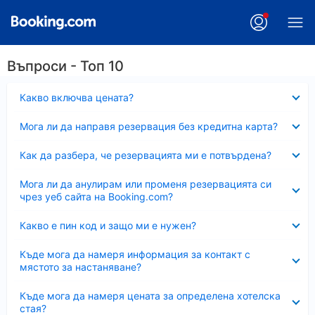
Въпроси - Топ 10
Свито
Какво включва цената?
Свито
Мога ли да направя резервация без кредитна карта?
Свито
Как да разбера, че резервацията ми е потвърдена?
Свито
Мога ли да анулирам или променя резервацията си
чрез уеб сайта на Booking.com?
Свито
Какво е пин код и защо ми е нужен?
Свито
Къде мога да намеря информация за контакт с
мястото за настаняване?
Свито
Къде мога да намеря цената за определена хотелска
стая?